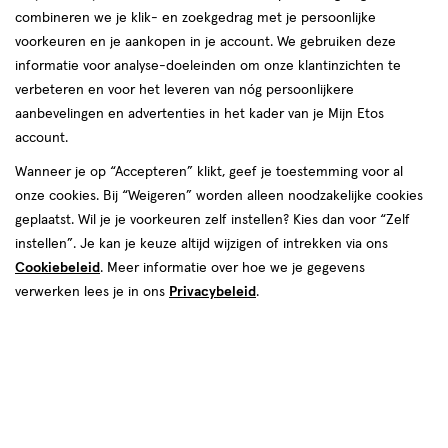
combineren we je klik- en zoekgedrag met je persoonlijke
voorkeuren en je aankopen in je account. We gebruiken deze
informatie voor analyse-doeleinden om onze klantinzichten te
verbeteren en voor het leveren van nóg persoonlijkere
aanbevelingen en advertenties in het kader van je Mijn Etos
account.
Kies je variant
Wanneer je op “Accepteren” klikt, geef je toestemming voor al
onze cookies. Bij “Weigeren” worden alleen noodzakelijke cookies
200 ML
400 ML
75 ML
geplaatst. Wil je je voorkeuren zelf instellen? Kies dan voor “Zelf
instellen”. Je kan je keuze altijd wijzigen of intrekken via ons
€ 2.69
2
.
69
4+1 gratis
Product
Cookiebeleid
. Meer informatie over hoe we je gegevens
badge
Je bespaart €2,69 bij 5 stuks
verwerken lees je in ons
Privacybeleid
.
tooltip
Spaar 1 Air Mile
Online op voorraad
Vóór 22:00 uur besteld, morgen in huis