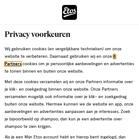
ga
Voor 22:00 uur besteld,
morgen in huis
naar
de
Menu
hoofd
Zoeken
Privacy voorkeuren
content
›
›
ga
Interactie
naar
Wij gebruiken cookies (en vergelijkbare technieken) om onze
Je
Mini reisverpakkingen
Alles van Zwitsal
met
de
website te verbeteren. Daarnaast gebruiken wij en onze
8
bent
Zwitsal Baby Bodylotion Mini 75 ML
dit
zoekbalk
Partners
cookies om je persoonlijke aanbevelingen en advertenties
ers
Weleda
hier:
veld
ga
te tonen binnen en buiten onze website.
75
5
75 ML
lotion
5/5
(16)
opent
naar
Met deze cookies verzamelen wij en onze Partners informatie over
ML,
van
een
de
lotion
je klik- en zoekgedrag binnen onze website. Onze Partners
5
4+1
volledig
footer
verzamelen mogelijk ook informatie over je klik- en zoekgedrag
toevoegen
sterren
gratis
venster
buiten onze website. Hiermee kunnen we de website en app, onze
aan
op
met
aanbevelingen en advertenties aanpassen aan je interesses. Zoek
verlanglijst
basis
geavanceerde
je bijvoorbeeld op shampoo, dan kun je een advertentie over
van
zoekopties
shampoo te zien krijgen.
16
reviews
Als je een Mijn Etos account hebt en hierop bent ingelogd, dan