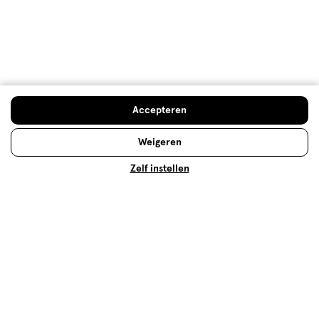
in de vorm van een minipil. Lees meer op Etos.nl.
Lees meer
Accepteren
Verzorgings
Weigeren
Lees meer
Zelf instellen
Op zoek naar iets anders?
Mini reisverpakkingen
Mini-reisverpakkingen
Baby huidverzorging
Assortiment
Zwanger, Baby & Kind deals
Aanbiedingen