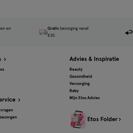
ten en
Gratis
bezorging vanaf
€35
s
Advies & Inspiratie
tos
Beauty
Gezondheid
Verzorging
Baby
Mijn Etos Advies
ervice
 vragen
 bezorgen
Etos Folder