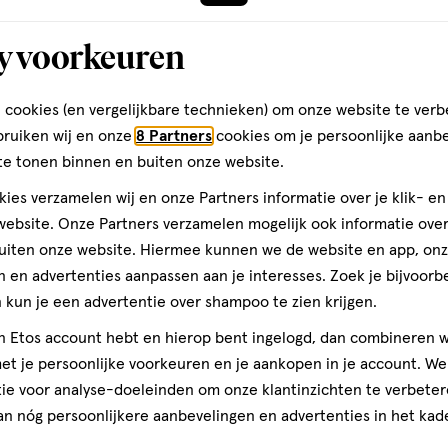
KIN Huidschimmel Creme 30
y voorkeuren
Toevoegen
verhoog aantal met één
,
Limiet bereikt.
Je kan m
 cookies (en vergelijkbare technieken) om onze website te verb
bruiken wij en onze
8 Partners
cookies om je persoonlijke aanb
te tonen binnen en buiten onze website.
Gratis
bezorging vanaf €35
Gratis
retour binnen 30 dag
ies verzamelen wij en onze Partners informatie over je klik- e
ebsite. Onze Partners verzamelen mogelijk ook informatie over 
uiten onze website. Hiermee kunnen we de website en app, on
 en advertenties aanpassen aan je interesses. Zoek je bijvoorb
kun je een advertentie over shampoo te zien krijgen.
jn Etos account hebt en hierop bent ingelogd, dan combineren w
t je persoonlijke voorkeuren en je aankopen in je account. W
ie voor analyse-doeleinden om onze klantinzichten te verbeter
an nóg persoonlijkere aanbevelingen en advertenties in het kade