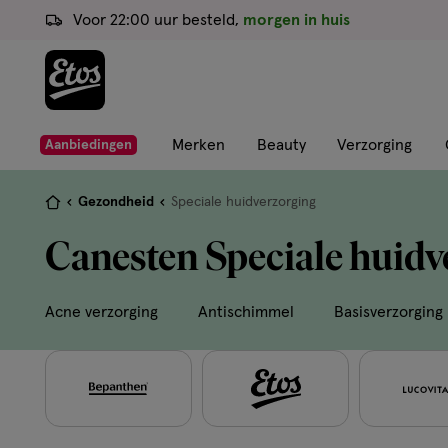
ga
Voor 22:00 uur besteld,
morgen in huis
naar
de
hoofd
content
ga
Merken
Beauty
Verzorging
Aanbiedingen
naar
de
Je
Gezondheid
Speciale huidverzorging
zoekbalk
bent
Canesten Speciale huidv
ga
hier:
naar
de
Acne verzorging
Antischimmel
Basisverzorging
footer