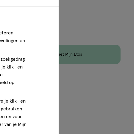
aximaal 3 items bestellen van dit type product.
eteren.
evelingen en
en
Korting
op Etos Merk met Mijn Etos
n zoekgedrag
je klik- en
ze
1
van
1
eeld op
e je klik- en
e gebruiken
en en voor
r van je Mijn