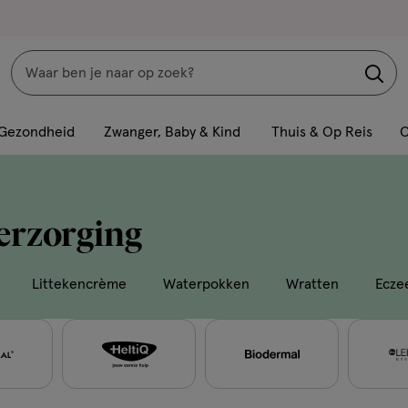
Zoeken
Interactie
met
Gezondheid
Zwanger, Baby & Kind
Thuis & Op Reis
C
dit
veld
opent
erzorging
een
volledig
venster
Littekencrème
Waterpokken
Wratten
Ecze
met
geavanceerde
zoekopties