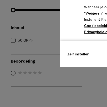
Wanneer je op
“Weigeren” wo
instellen? Kie
Cookiebeleid
Inhoud
Privacybelei
30 GR (1)
Zelf instellen
Beoordeling
Filteren
op
Beoordeling:
0