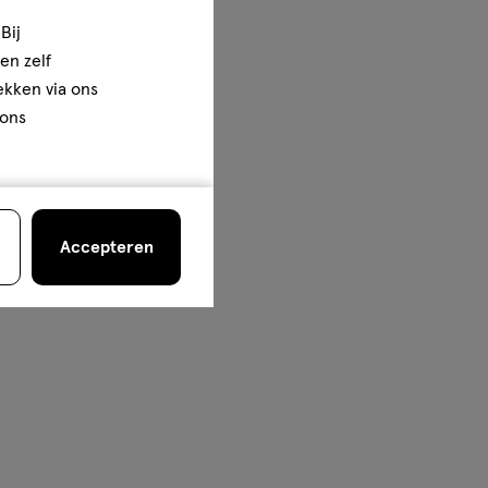
Bij
en zelf
rekken via ons
 ons
Accepteren