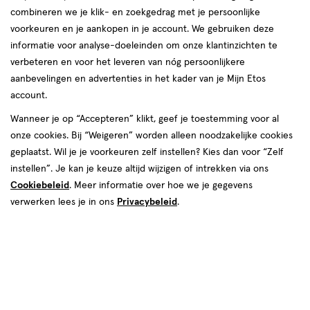
combineren we je klik- en zoekgedrag met je persoonlijke
voorkeuren en je aankopen in je account. We gebruiken deze
KidsClin
informatie voor analyse-doeleinden om onze klantinzichten te
verbeteren en voor het leveren van nóg persoonlijkere
producten
aanbevelingen en advertenties in het kader van je Mijn Etos
account.
toevoegen
Wanneer je op “Accepteren” klikt, geef je toestemming voor al
aan
onze cookies. Bij “Weigeren” worden alleen noodzakelijke cookies
verlanglijst
geplaatst. Wil je je voorkeuren zelf instellen? Kies dan voor “Zelf
instellen”. Je kan je keuze altijd wijzigen of intrekken via ons
Cookiebeleid
. Meer informatie over hoe we je gegevens
verwerken lees je in ons
Privacybeleid
.
€ 17.99
17
.
99
medisch
100
mousse
medisch
hulpmiddel
ML
hulpmiddel,
KidsClin Coolmousse
mousse
Waterpokken 100 ML