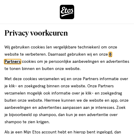
ga
Voor 22:00 uur besteld,
morgen in huis
naar
de
Menu
hoofd
Zoeken
Privacy voorkeuren
content
›
›
ga
Interactie
naar
Wij gebruiken cookies (en vergelijkbare technieken) om onze
Je
Gezondheid
Speciale huidverzorging
met
de
website te verbeteren. Daarnaast gebruiken wij en onze
8
bent
KidsClin Speciale
dit
zoekbalk
Partners
cookies om je persoonlijke aanbevelingen en advertenties
ers
Weleda
hier:
veld
ga
te tonen binnen en buiten onze website.
huidverzorging
opent
naar
Met deze cookies verzamelen wij en onze Partners informatie over
een
de
je klik- en zoekgedrag binnen onze website. Onze Partners
Acne verzorging
Antischimmel
Basisverzorging
Littekencrème
W
volledig
footer
verzamelen mogelijk ook informatie over je klik- en zoekgedrag
venster
buiten onze website. Hiermee kunnen we de website en app, onze
met
aanbevelingen en advertenties aanpassen aan je interesses. Zoek
geavanceerde
je bijvoorbeeld op shampoo, dan kun je een advertentie over
zoekopties
shampoo te zien krijgen.
Filteren
(1)
Sorteer
1
Als je een Mijn Etos account hebt en hierop bent ingelogd, dan