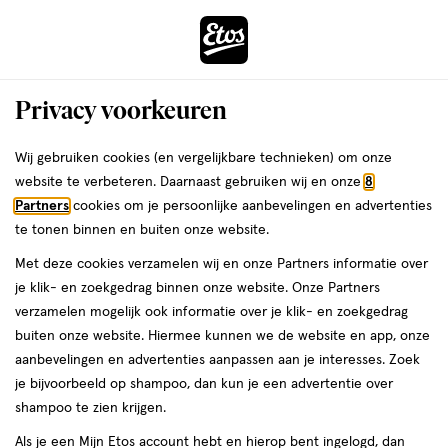
ga
Voor 22:00 uur besteld,
morgen in huis
naar
de
Menu
hoofd
Zoeken
Privacy voorkeuren
content
›
›
ga
Interactie
naar
Wij gebruiken cookies (en vergelijkbare technieken) om onze
Je
...
Make-up
Lipmake-up
Lippenstift
Top 10 lippenstifts
met
de
website te verbeteren. Daarnaast gebruiken wij en onze
8
bent
Top 10 lippenstifts
dit
zoekbalk
Partners
cookies om je persoonlijke aanbevelingen en advertenties
ers
Weleda
hier:
veld
ga
te tonen binnen en buiten onze website.
opent
naar
Met deze cookies verzamelen wij en onze Partners informatie over
een
de
je klik- en zoekgedrag binnen onze website. Onze Partners
volledig
footer
verzamelen mogelijk ook informatie over je klik- en zoekgedrag
venster
buiten onze website. Hiermee kunnen we de website en app, onze
met
aanbevelingen en advertenties aanpassen aan je interesses. Zoek
Filteren
(9)
Sorteer
geavanceerde
je bijvoorbeeld op shampoo, dan kun je een advertentie over
zoekopties
shampoo te zien krijgen.
Als je een Mijn Etos account hebt en hierop bent ingelogd, dan