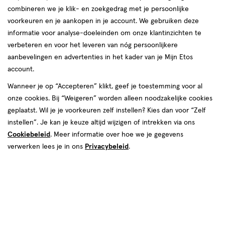
producten
combineren we je klik- en zoekgedrag met je persoonlijke
1+1
1+1
toevoegen
toevoegen
voorkeuren en je aankopen in je account. We gebruiken deze
gratis
gratis
aan
aan
informatie voor analyse-doeleinden om onze klantinzichten te
verlanglijst
verlanglijst
verbeteren en voor het leveren van nóg persoonlijkere
aanbevelingen en advertenties in het kader van je Mijn Etos
account.
Wanneer je op “Accepteren” klikt, geef je toestemming voor al
onze cookies. Bij “Weigeren” worden alleen noodzakelijke cookies
€ 19.99
19
.
€ 19.99
19
.
99
99
geplaatst. Wil je je voorkeuren zelf instellen? Kies dan voor “Zelf
1 stuk
1 stuk
instellen”. Je kan je keuze altijd wijzigen of intrekken via ons
Max Factor Lipfinity Lip Colour 2-
Max Factor Lipfinity Lip Colour
Cookiebeleid
. Meer informatie over hoe we je gegevens
Step Long Lasting Lipstick 070
Lipstick 140 Charming
verwerken lees je in ons
Privacybeleid
.
Spicy
+18
+18
Toevoegen
Toevoegen
2
2
verhoog aantal met één
,
Bijna uitverkocht!
verhoog aanta
Er zi
1+1
50%
toevoegen
toevoegen