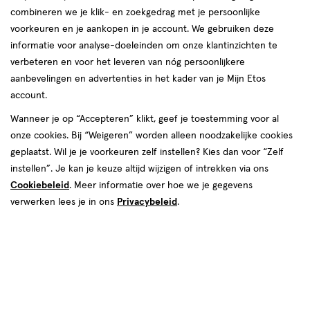
producten
combineren we je klik- en zoekgedrag met je persoonlijke
voorkeuren en je aankopen in je account. We gebruiken deze
1+1
1+1
toevoegen
toevoegen
informatie voor analyse-doeleinden om onze klantinzichten te
gratis
gratis
aan
aan
verbeteren en voor het leveren van nóg persoonlijkere
verlanglijst
verlanglijst
aanbevelingen en advertenties in het kader van je Mijn Etos
account.
Wanneer je op “Accepteren” klikt, geef je toestemming voor al
onze cookies. Bij “Weigeren” worden alleen noodzakelijke cookies
geplaatst. Wil je je voorkeuren zelf instellen? Kies dan voor “Zelf
€ 16.89
16
.
€ 14.89
14
.
89
89
instellen”. Je kan je keuze altijd wijzigen of intrekken via ons
20
tablet
20
tablet
tablet
tablet
Cookiebeleid
. Meer informatie over hoe we je gegevens
stuks
stuks
verwerken lees je in ons
Privacybeleid
.
Valdispert Stress Moments Sterk
Valdispert Stress Moments
Tabletten 20 stuks
Tabletten 20 stuks
Toevoegen
Toevoegen
2
2
verhoog aantal met één
,
Bijna uitverkocht!
verhoog aanta
Er zi
Bijna uitverkocht
toevoegen
toevoegen