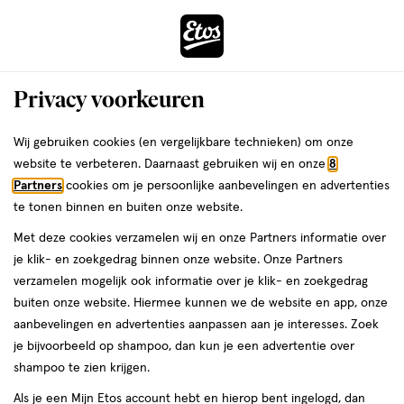
ga
Voor 22:00 uur besteld, maandag in huis
naar
de
Menu
hoofd
Zoeken
Privacy voorkeuren
content
›
›
ga
Interactie
naar
Wij gebruiken cookies (en vergelijkbare technieken) om onze
Je
Gezondheid
Vitamines & supplementen
Voedingssupplementen
met
de
website te verbeteren. Daarnaast gebruiken wij en onze
8
Rust & ontspanning
bent
dit
zoekbalk
Partners
cookies om je persoonlijke aanbevelingen en advertenties
ers
Weleda
hier:
Rust & ontspanning
veld
ga
te tonen binnen en buiten onze website.
opent
naar
Met deze cookies verzamelen wij en onze Partners informatie over
een
de
je klik- en zoekgedrag binnen onze website. Onze Partners
volledig
footer
verzamelen mogelijk ook informatie over je klik- en zoekgedrag
venster
buiten onze website. Hiermee kunnen we de website en app, onze
met
aanbevelingen en advertenties aanpassen aan je interesses. Zoek
geavanceerde
je bijvoorbeeld op shampoo, dan kun je een advertentie over
Filteren
(8)
Sorteer
zoekopties
shampoo te zien krijgen.
Als je een Mijn Etos account hebt en hierop bent ingelogd, dan