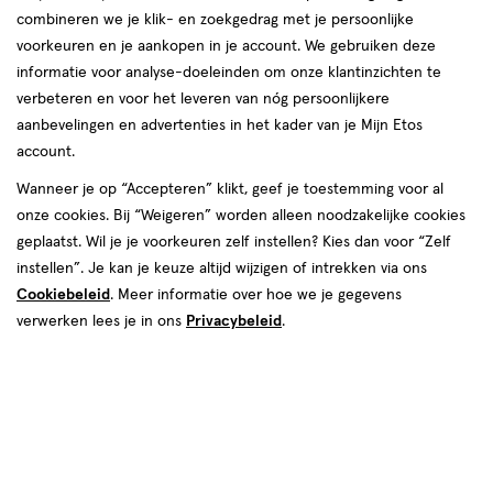
Etos
Van Swinderenstraat 22
Nederlandse vrouwen, mannen en hun gezin. We helpen jou graag
combineren we je klik- en zoekgedrag met je persoonlijke
winkel,
8561 AR, Balk
om je goed in je vel te voelen, elke dag weer. In onze winkels krijg
voorkeuren en je aankopen in je account. We gebruiken deze
Afstand:
051-4-602789
151 m
Van
je altijd persoonlijk en professioneel advies van onze
informatie voor analyse-doeleinden om onze klantinzichten te
151
gediplomeerde drogisten. Kom dus gerust langs in een van onze
Swinderenstraat
verbeteren en voor het leveren van nóg persoonlijkere
Bekijk openingstijden
m
winkels in Balk!
22
aanbevelingen en advertenties in het kader van je Mijn Etos
Deze week
account.
Openingstijden Etos-winkels in Balk
Meer over deze winkel
07 aug
Vrijdag
09:00
-
20:00
Wanneer je op “Accepteren” klikt, geef je toestemming voor al
08 aug
Zaterdag
09:00
-
17:00
Vind hieronder de Etos-winkel in Balk die jij zoekt! Benieuwd naar
onze cookies. Bij “Weigeren” worden alleen noodzakelijke cookies
09 aug
Zondag
Gesloten
de openingstijden? Klik op de winkel voor de openingstijden en
geplaatst. Wil je je voorkeuren zelf instellen? Kies dan voor “Zelf
Volgende week
andere details. Tot snel in een van onze winkels in Balk!
instellen”. Je kan je keuze altijd wijzigen of intrekken via ons
500+ winkels
, altijd in de buurt
10 aug
Maandag
09:00
-
18:00
Cookiebeleid
. Meer informatie over hoe we je gegevens
Trending
producten en merken
11 aug
Dinsdag
09:00
-
18:00
verwerken lees je in ons
Privacybeleid
.
Gratis
bezorging vanaf €35
12 aug
Woensdag
09:00
-
18:00
Gratis
retourneren
13 aug
Donderdag
09:00
-
18:00
14 aug
Vrijdag
09:00
-
20:00
Meer voordeel
met Mijn Etos
15 aug
Zaterdag
09:00
-
17:00
16 aug
Zondag
Gesloten