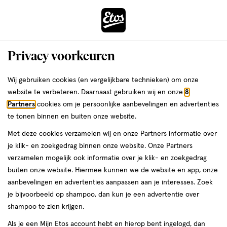
ga
Voor 22:00 uur besteld,
morgen in huis
naar
de
Menu
hoofd
Zoeken
Privacy voorkeuren
content
›
›
ga
Interactie
naar
Wij gebruiken cookies (en vergelijkbare technieken) om onze
Je
Winkels
Balk
met
de
website te verbeteren. Daarnaast gebruiken wij en onze
8
bent
dit
zoekbalk
Etos winkels in Balk
Partners
cookies om je persoonlijke aanbevelingen en advertenties
ers
Weleda
hier:
veld
ga
te tonen binnen en buiten onze website.
opent
naar
Op zoek naar een Etos-winkel bij jou in de buurt? Hieronder vind je
Met deze cookies verzamelen wij en onze Partners informatie over
een
de
een overzicht van onze winkels in Balk. Heb je een vraag of wil je
je klik- en zoekgedrag binnen onze website. Onze Partners
volledig
footer
persoonlijk advies? Dan helpen we je graag verder. Bekijk onze
verzamelen mogelijk ook informatie over je klik- en zoekgedrag
venster
winkels in Balk met actuele openingstijden. In welke Etos-winkel
buiten onze website. Hiermee kunnen we de website en app, onze
met
zien we jou binnenkort?
aanbevelingen en advertenties aanpassen aan je interesses. Zoek
geavanceerde
je bijvoorbeeld op shampoo, dan kun je een advertentie over
Drogist in Balk
zoekopties
shampoo te zien krijgen.
Etos is al meer dan 100 jaar de vertrouwde drogist voor alle
Als je een Mijn Etos account hebt en hierop bent ingelogd, dan