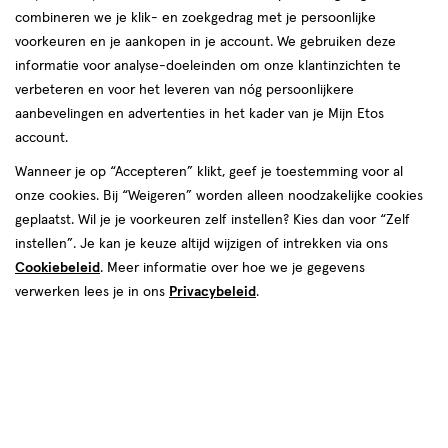
Etos
Kerkplein 92 -94
Nederlandse vrouwen, mannen en hun gezin. We helpen jou graag
combineren we je klik- en zoekgedrag met je persoonlijke
winkel,
6641 BH, Beuningen
om je goed in je vel te voelen, elke dag weer. In onze winkels krijg
voorkeuren en je aankopen in je account. We gebruiken deze
Afstand:
024--6754065
322 m
Kerkplein
je altijd persoonlijk en professioneel advies van onze
informatie voor analyse-doeleinden om onze klantinzichten te
322
gediplomeerde drogisten. Kom dus gerust langs in een van onze
92
verbeteren en voor het leveren van nóg persoonlijkere
Bekijk openingstijden
m
winkels in Beuningen!
-94
aanbevelingen en advertenties in het kader van je Mijn Etos
Deze week
account.
Openingstijden Etos-winkels in
Meer over deze winkel
07 aug
Vrijdag
09:00
-
18:00
Wanneer je op “Accepteren” klikt, geef je toestemming voor al
08 aug
Zaterdag
09:00
-
17:00
Beuningen
onze cookies. Bij “Weigeren” worden alleen noodzakelijke cookies
09 aug
Zondag
Gesloten
geplaatst. Wil je je voorkeuren zelf instellen? Kies dan voor “Zelf
Vind hieronder de Etos-winkel in Beuningen die jij zoekt!
Volgende week
instellen”. Je kan je keuze altijd wijzigen of intrekken via ons
500+ winkels
, altijd in de buurt
Benieuwd naar de openingstijden? Klik op de winkel voor de
10 aug
Maandag
09:00
-
18:00
Cookiebeleid
. Meer informatie over hoe we je gegevens
openingstijden en andere details. Tot snel in een van onze winkels
Trending
producten en merken
11 aug
Dinsdag
09:00
-
18:00
verwerken lees je in ons
Privacybeleid
.
in Beuningen!
Gratis
bezorging vanaf €35
12 aug
Woensdag
09:00
-
18:00
Gratis
retourneren
13 aug
Donderdag
09:00
-
18:00
14 aug
Vrijdag
09:00
-
18:00
Meer voordeel
met Mijn Etos
15 aug
Zaterdag
09:00
-
17:00
16 aug
Zondag
Gesloten