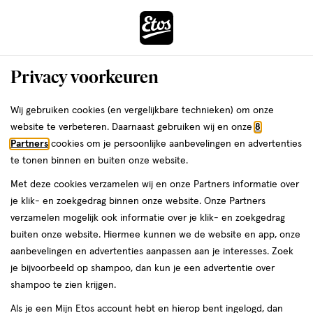
ga
Voor 22:00 uur besteld,
morgen in huis
naar
de
Menu
hoofd
Zoeken
Privacy voorkeuren
content
›
›
ga
Interactie
naar
Wij gebruiken cookies (en vergelijkbare technieken) om onze
Je
Winkels
Beuningen
met
de
website te verbeteren. Daarnaast gebruiken wij en onze
8
bent
dit
zoekbalk
Etos winkels in Beuningen
Partners
cookies om je persoonlijke aanbevelingen en advertenties
ers
Weleda
hier:
veld
ga
te tonen binnen en buiten onze website.
opent
naar
Op zoek naar een Etos-winkel bij jou in de buurt? Hieronder vind je
Met deze cookies verzamelen wij en onze Partners informatie over
een
de
een overzicht van onze winkels in Beuningen. Heb je een vraag of
je klik- en zoekgedrag binnen onze website. Onze Partners
volledig
footer
wil je persoonlijk advies? Dan helpen we je graag verder. Bekijk
verzamelen mogelijk ook informatie over je klik- en zoekgedrag
venster
onze winkels in Beuningen met actuele openingstijden. In welke
buiten onze website. Hiermee kunnen we de website en app, onze
met
Etos-winkel zien we jou binnenkort?
aanbevelingen en advertenties aanpassen aan je interesses. Zoek
geavanceerde
je bijvoorbeeld op shampoo, dan kun je een advertentie over
Drogist in Beuningen
zoekopties
shampoo te zien krijgen.
Etos is al meer dan 100 jaar de vertrouwde drogist voor alle
Als je een Mijn Etos account hebt en hierop bent ingelogd, dan