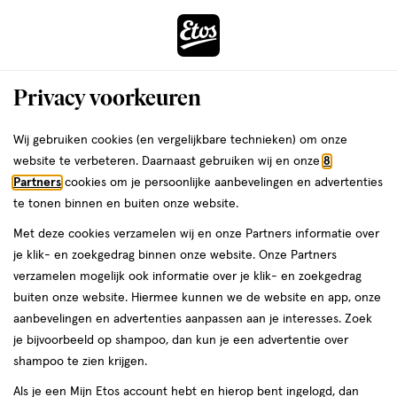
ga
Voor 22:00 uur besteld,
morgen in huis
naar
de
Menu
hoofd
Zoeken
Privacy voorkeuren
content
›
›
ga
Interactie
naar
Wij gebruiken cookies (en vergelijkbare technieken) om onze
Je
Winkels
Brielle
met
de
website te verbeteren. Daarnaast gebruiken wij en onze
8
bent
dit
zoekbalk
Etos winkels in Brielle
Partners
cookies om je persoonlijke aanbevelingen en advertenties
ers
Weleda
hier:
veld
ga
te tonen binnen en buiten onze website.
opent
naar
Op zoek naar een Etos-winkel bij jou in de buurt? Hieronder vind je
Met deze cookies verzamelen wij en onze Partners informatie over
een
de
een overzicht van onze winkels in Brielle. Heb je een vraag of wil je
je klik- en zoekgedrag binnen onze website. Onze Partners
volledig
footer
persoonlijk advies? Dan helpen we je graag verder. Bekijk onze
verzamelen mogelijk ook informatie over je klik- en zoekgedrag
venster
winkels in Brielle met actuele openingstijden. In welke Etos-winkel
buiten onze website. Hiermee kunnen we de website en app, onze
met
zien we jou binnenkort?
aanbevelingen en advertenties aanpassen aan je interesses. Zoek
geavanceerde
je bijvoorbeeld op shampoo, dan kun je een advertentie over
Drogist in Brielle
zoekopties
shampoo te zien krijgen.
Etos is al meer dan 100 jaar de vertrouwde drogist voor alle
Als je een Mijn Etos account hebt en hierop bent ingelogd, dan