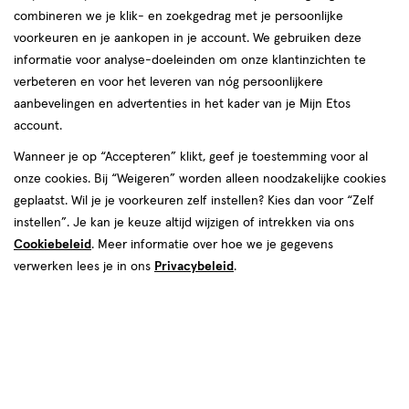
Etos
Nobelstraat 11
Nederlandse vrouwen, mannen en hun gezin. We helpen jou graag
combineren we je klik- en zoekgedrag met je persoonlijke
winkel,
3231 BA, Brielle
om je goed in je vel te voelen, elke dag weer. In onze winkels krijg
voorkeuren en je aankopen in je account. We gebruiken deze
Afstand:
018-1-417216
111 m
Nobelstraat
je altijd persoonlijk en professioneel advies van onze
informatie voor analyse-doeleinden om onze klantinzichten te
111
gediplomeerde drogisten. Kom dus gerust langs in een van onze
11
verbeteren en voor het leveren van nóg persoonlijkere
Bekijk openingstijden
m
winkels in Brielle!
aanbevelingen en advertenties in het kader van je Mijn Etos
Deze week
account.
Openingstijden Etos-winkels in Brielle
Meer over deze winkel
06 aug
Donderdag
09:00
-
17:30
Wanneer je op “Accepteren” klikt, geef je toestemming voor al
07 aug
Vrijdag
09:00
-
17:30
Vind hieronder de Etos-winkel in Brielle die jij zoekt! Benieuwd
onze cookies. Bij “Weigeren” worden alleen noodzakelijke cookies
08 aug
Zaterdag
09:00
-
17:30
naar de openingstijden? Klik op de winkel voor de openingstijden
geplaatst. Wil je je voorkeuren zelf instellen? Kies dan voor “Zelf
09 aug
Zondag
Gesloten
en andere details. Tot snel in een van onze winkels in Brielle!
instellen”. Je kan je keuze altijd wijzigen of intrekken via ons
500+ winkels
, altijd in de buurt
Volgende week
Cookiebeleid
. Meer informatie over hoe we je gegevens
Trending
producten en merken
10 aug
Maandag
09:00
-
17:30
verwerken lees je in ons
Privacybeleid
.
Gratis
bezorging vanaf €35
11 aug
Dinsdag
09:00
-
17:30
Gratis
retourneren
12 aug
Woensdag
09:00
-
17:30
13 aug
Donderdag
09:00
-
17:30
Meer voordeel
met Mijn Etos
14 aug
Vrijdag
09:00
-
17:30
15 aug
Zaterdag
09:00
-
17:30
16 aug
Zondag
Gesloten