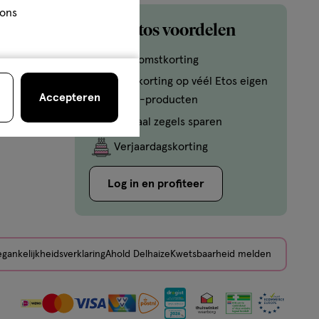
 ons
Mijn Etos voordelen
Welkomstkorting
10% korting op véél Etos eigen
Accepteren
merk-producten
Digitaal zegels sparen
Verjaardagskorting
Log in en profiteer
gankelijkheidsverklaring
Ahold Delhaize
Kwetsbaarheid melden