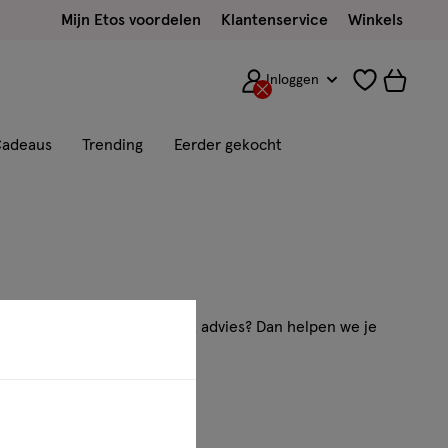
Mijn Etos voordelen
Klantenservice
Winkels
Inloggen
adeaus
Trending
Eerder gekocht
en vraag of wil je persoonlijk advies? Dan helpen we je