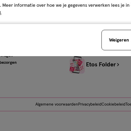
s
Advies & Inspiratie
. Meer informatie over hoe we je gegevens verwerken lees je in
d
.
tos
Beauty
Gezondheid
Verzorging
Baby
Weigeren
Mijn Etos Advies
ervice
 vragen
 bezorgen
Etos Folder
Algemene voorwaarden
Privacybeleid
Cookiebeleid
Toe