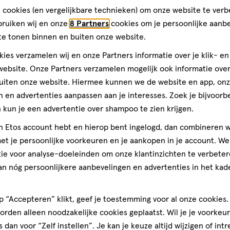
alle Nederlandse vrouwen, mannen en hun gezin. We helpen jou gr
 cookies (en vergelijkbare technieken) om onze website te verb
 advies van onze gediplomeerde drogisten. Kom dus gerust langs i
bruiken wij en onze
8 Partners
cookies om je persoonlijke aanb
te tonen binnen en buiten onze website.
s in Bruinisse
Afstand:
241 m
241
ies verzamelen wij en onze Partners informatie over je klik- e
m
 Benieuwd naar de openingstijden? Klik op de winkel voor de ope
ebsite. Onze Partners verzamelen mogelijk ook informatie over 
uiten onze website. Hiermee kunnen we de website en app, on
week
 en advertenties aanpassen aan je interesses. Zoek je bijvoorb
andag
09:00
-
20:00
kun je een advertentie over shampoo te zien krijgen.
sdag
09:00
-
20:00
jn Etos account hebt en hierop bent ingelogd, dan combineren w
ensdag
09:00
-
20:00
derdag
09:00
-
20:00
t je persoonlijke voorkeuren en je aankopen in je account. W
jdag
09:00
-
20:00
ie voor analyse-doeleinden om onze klantinzichten te verbeter
erdag
09:00
-
20:00
an nóg persoonlijkere aanbevelingen en advertenties in het kade
dag
10:00
-
18:00
ten en
Gratis
bezorging vanaf
 “Accepteren” klikt, geef je toestemming voor al onze cookies. 
€35
rden alleen noodzakelijke cookies geplaatst. Wil je je voorkeur
s dan voor “Zelf instellen”. Je kan je keuze altijd wijzigen of int