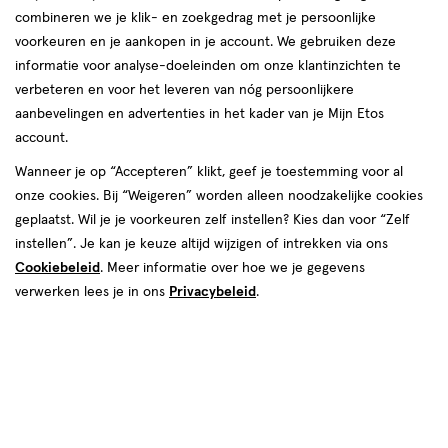
Etos
Gouden Rijderplein 6
Nederlandse vrouwen, mannen en hun gezin. We helpen jou graag
combineren we je klik- en zoekgedrag met je persoonlijke
winkel,
2645 EX, Delfgauw
om je goed in je vel te voelen, elke dag weer. In onze winkels krijg
voorkeuren en je aankopen in je account. We gebruiken deze
Afstand:
015--2571059
567 m
Gouden
je altijd persoonlijk en professioneel advies van onze
informatie voor analyse-doeleinden om onze klantinzichten te
567
gediplomeerde drogisten. Kom dus gerust langs in een van onze
Rijderplein
verbeteren en voor het leveren van nóg persoonlijkere
Bekijk openingstijden
m
winkels in Delfgauw!
6
aanbevelingen en advertenties in het kader van je Mijn Etos
Deze week
account.
Openingstijden Etos-winkels in
Meer over deze winkel
06 aug
Donderdag
08:30
-
18:00
Wanneer je op “Accepteren” klikt, geef je toestemming voor al
07 aug
Vrijdag
08:30
-
18:00
Delfgauw
onze cookies. Bij “Weigeren” worden alleen noodzakelijke cookies
08 aug
Zaterdag
09:00
-
18:00
geplaatst. Wil je je voorkeuren zelf instellen? Kies dan voor “Zelf
09 aug
Zondag
12:00
-
17:30
Vind hieronder de Etos-winkel in Delfgauw die jij zoekt! Benieuwd
instellen”. Je kan je keuze altijd wijzigen of intrekken via ons
500+ winkels
, altijd in de buurt
naar de openingstijden? Klik op de winkel voor de openingstijden
Volgende week
Cookiebeleid
. Meer informatie over hoe we je gegevens
en andere details. Tot snel in een van onze winkels in Delfgauw!
Trending
producten en merken
10 aug
Maandag
08:30
-
18:00
verwerken lees je in ons
Privacybeleid
.
Gratis
bezorging vanaf €35
11 aug
Dinsdag
08:30
-
18:00
Gratis
retourneren
12 aug
Woensdag
08:30
-
18:00
13 aug
Donderdag
08:30
-
18:00
Meer voordeel
met Mijn Etos
14 aug
Vrijdag
08:30
-
18:00
15 aug
Zaterdag
09:00
-
18:00
16 aug
Zondag
12:00
-
17:30