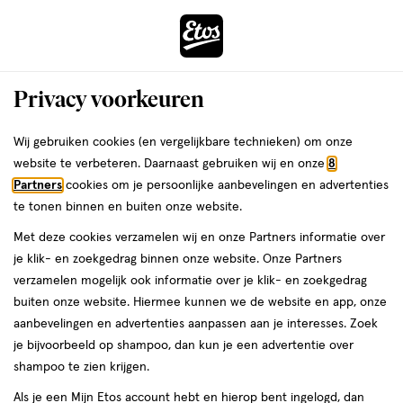
ga
Voor 22:00 uur besteld,
morgen in huis
naar
de
Menu
hoofd
Zoeken
Privacy voorkeuren
content
›
›
ga
Interactie
naar
Wij gebruiken cookies (en vergelijkbare technieken) om onze
Je
Winkels
Delfgauw
met
de
website te verbeteren. Daarnaast gebruiken wij en onze
8
bent
dit
zoekbalk
Etos winkels in Delfgauw
Partners
cookies om je persoonlijke aanbevelingen en advertenties
ers
Weleda
hier:
veld
ga
te tonen binnen en buiten onze website.
opent
naar
Op zoek naar een Etos-winkel bij jou in de buurt? Hieronder vind je
Met deze cookies verzamelen wij en onze Partners informatie over
een
de
een overzicht van onze winkels in Delfgauw. Heb je een vraag of wil
je klik- en zoekgedrag binnen onze website. Onze Partners
volledig
footer
je persoonlijk advies? Dan helpen we je graag verder. Bekijk onze
verzamelen mogelijk ook informatie over je klik- en zoekgedrag
venster
winkels in Delfgauw met actuele openingstijden. In welke Etos-
buiten onze website. Hiermee kunnen we de website en app, onze
met
winkel zien we jou binnenkort?
aanbevelingen en advertenties aanpassen aan je interesses. Zoek
geavanceerde
je bijvoorbeeld op shampoo, dan kun je een advertentie over
Drogist in Delfgauw
zoekopties
shampoo te zien krijgen.
Etos is al meer dan 100 jaar de vertrouwde drogist voor alle
Als je een Mijn Etos account hebt en hierop bent ingelogd, dan