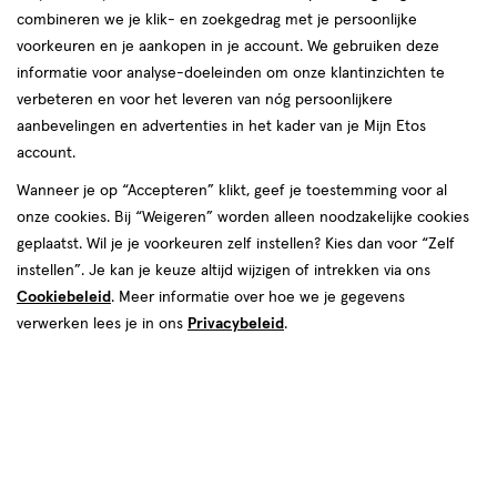
combineren we je klik- en zoekgedrag met je persoonlijke
Deze week
Volgende week
voorkeuren en je aankopen in je account. We gebruiken deze
informatie voor analyse-doeleinden om onze klantinzichten te
07 aug
Vrijdag
08:30
-
18:00
verbeteren en voor het leveren van nóg persoonlijkere
08 aug
Zaterdag
09:00
-
18:00
aanbevelingen en advertenties in het kader van je Mijn Etos
09 aug
Zondag
12:00
-
17:30
account.
Contactgegevens
Wanneer je op “Accepteren” klikt, geef je toestemming voor al
onze cookies. Bij “Weigeren” worden alleen noodzakelijke cookies
Gouden Rijderplein 6
geplaatst. Wil je je voorkeuren zelf instellen? Kies dan voor “Zelf
2645 EX, Delfgauw
instellen”. Je kan je keuze altijd wijzigen of intrekken via ons
Cookiebeleid
. Meer informatie over hoe we je gegevens
015--2571059
verwerken lees je in ons
Privacybeleid
.
Etos Folder
Ontdek alle folder
aanbiedingen van deze week!