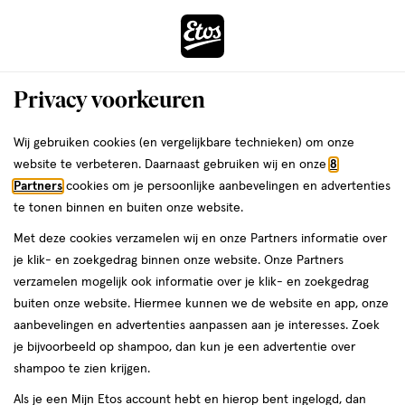
ga
Voor 22:00 uur besteld,
morgen in huis
naar
de
Menu
hoofd
Zoeken
Privacy voorkeuren
content
›
›
ga
Interactie
naar
Wij gebruiken cookies (en vergelijkbare technieken) om onze
Je
Winkels
Delfgauw
Etos Gouden Rijderplein Delfgauw
met
de
website te verbeteren. Daarnaast gebruiken wij en onze
8
bent
dit
zoekbalk
Etos Gouden Rijderplein
Partners
cookies om je persoonlijke aanbevelingen en advertenties
ers
Weleda
hier:
veld
ga
te tonen binnen en buiten onze website.
Delfgauw
opent
naar
Met deze cookies verzamelen wij en onze Partners informatie over
een
de
je klik- en zoekgedrag binnen onze website. Onze Partners
Bekijk de openingstijden en contactgegevens van Etos Gouden
volledig
footer
verzamelen mogelijk ook informatie over je klik- en zoekgedrag
Rijderplein 6. Hieronder vind je alle details van deze Etos-winkel.
venster
buiten onze website. Hiermee kunnen we de website en app, onze
Heb je een vraag of wil je persoonlijk advies? Kom dan gerust langs.
met
aanbevelingen en advertenties aanpassen aan je interesses. Zoek
Wat je vraag ook is, we helpen je verder.
geavanceerde
je bijvoorbeeld op shampoo, dan kun je een advertentie over
zoekopties
shampoo te zien krijgen.
Openingstijden
Als je een Mijn Etos account hebt en hierop bent ingelogd, dan