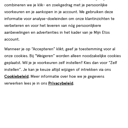
combineren we je klik- en zoekgedrag met je persoonlijke
08 aug
Zaterdag
09:00
-
17:30
voorkeuren en je aankopen in je account. We gebruiken deze
09 aug
Zondag
Gesloten
informatie voor analyse-doeleinden om onze klantinzichten te
verbeteren en voor het leveren van nóg persoonlijkere
Contactgegevens
aanbevelingen en advertenties in het kader van je Mijn Etos
account.
Wolfsberg 12
Wanneer je op “Accepteren” klikt, geef je toestemming voor al
5751 GX, Deurne
onze cookies. Bij “Weigeren” worden alleen noodzakelijke cookies
049-3-354810
geplaatst. Wil je je voorkeuren zelf instellen? Kies dan voor “Zelf
instellen”. Je kan je keuze altijd wijzigen of intrekken via ons
Cookiebeleid
. Meer informatie over hoe we je gegevens
Etos Folder
verwerken lees je in ons
Privacybeleid
.
Ontdek alle folder
aanbiedingen van deze week!
Shop alle acties