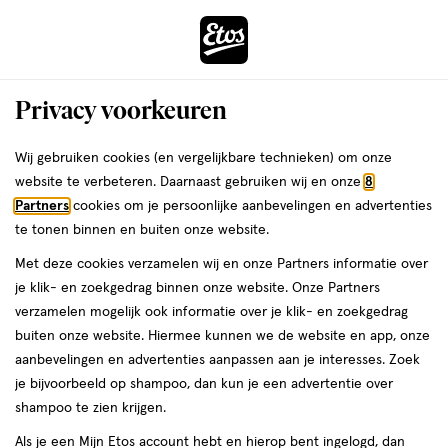
ga
Voor 22:00 uur besteld, maandag in huis
naar
de
Menu
hoofd
Zoeken
Privacy voorkeuren
content
›
›
ga
Interactie
naar
Wij gebruiken cookies (en vergelijkbare technieken) om onze
Je
Winkels
Deurne
Etos Wolfsberg Deurne
met
de
website te verbeteren. Daarnaast gebruiken wij en onze
8
bent
dit
zoekbalk
Etos Wolfsberg Deurne
Partners
cookies om je persoonlijke aanbevelingen en advertenties
ers
Weleda
hier:
veld
ga
te tonen binnen en buiten onze website.
opent
naar
Bekijk de openingstijden en contactgegevens van Etos Wolfsberg
Met deze cookies verzamelen wij en onze Partners informatie over
een
de
12. Hieronder vind je alle details van deze Etos-winkel. Heb je een
je klik- en zoekgedrag binnen onze website. Onze Partners
volledig
footer
vraag of wil je persoonlijk advies? Kom dan gerust langs. Wat je
verzamelen mogelijk ook informatie over je klik- en zoekgedrag
venster
vraag ook is, we helpen je verder.
buiten onze website. Hiermee kunnen we de website en app, onze
met
aanbevelingen en advertenties aanpassen aan je interesses. Zoek
geavanceerde
je bijvoorbeeld op shampoo, dan kun je een advertentie over
Openingstijden
zoekopties
shampoo te zien krijgen.
Deze week
Volgende week
Als je een Mijn Etos account hebt en hierop bent ingelogd, dan