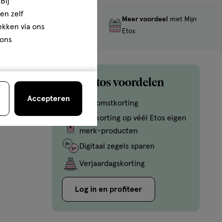
Bij
en zelf
Meer voordeel
met Mijn
Gratis
retourneren
rekken via ons
Etos
 ons
Mijn Etos voordelen
Accepteren
Welkomstkorting
10% korting op véél Etos eigen
merk-producten
Digitaal zegels sparen
Verjaardagskorting
Log in en profiteer