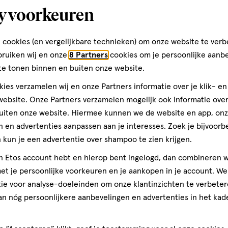
y voorkeuren
Heuvel 42
5664 HM, Geldrop
 cookies (en vergelijkbare technieken) om onze website te verb
040--2850160
bruiken wij en onze
8 Partners
cookies om je persoonlijke aanb
te tonen binnen en buiten onze website.
ies verzamelen wij en onze Partners informatie over je klik- e
Etos Folder
ebsite. Onze Partners verzamelen mogelijk ook informatie over 
uiten onze website. Hiermee kunnen we de website en app, on
Ontdek alle folder aanbied
 en advertenties aanpassen aan je interesses. Zoek je bijvoorb
deze week!
kun je een advertentie over shampoo te zien krijgen.
jn Etos account hebt en hierop bent ingelogd, dan combineren w
Shop alle acties
t je persoonlijke voorkeuren en je aankopen in je account. W
ie voor analyse-doeleinden om onze klantinzichten te verbeter
an nóg persoonlijkere aanbevelingen en advertenties in het kade