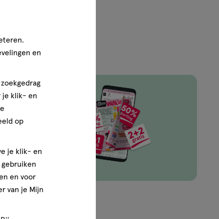
eteren.
evelingen en
n zoekgedrag
je klik- en
ze
ingen van
eeld op
e je klik- en
e gebruiken
en en voor
r van je Mijn