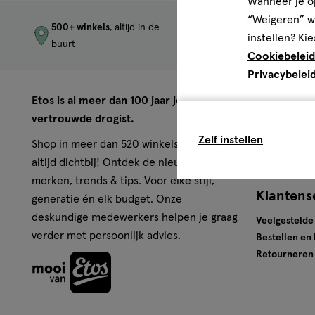
Wanneer je op
“Weigeren” wo
500+ winkels
, altijd in de
Trending
produc
instellen? Kie
buurt
merken
Cookiebeleid
Privacybelei
Over Eto
Etos is al meer dan 100 jaar jouw
vertrouwde drogist.
Werken bij E
Zelf instellen
Pers
Shop in meer dan 520 winkels of online,
Winkels
altijd dichtbij! Ontdek de nieuwste
merken, trends & tips. Voor elke stijl,
Klantens
generatie én elk budget. Onze
deskundige medewerkers helpen je graag
Veelgestelde
verder met persoonlijk advies.
Bestellen en
Retourneren