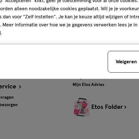
 “Accepteren” klikt, geef je toestemming voor al onze cookies. 
rden alleen noodzakelijke cookies geplaatst. Wil je je voorkeur
ten en
Gratis
bezorging vanaf
s dan voor “Zelf instellen”. Je kan je keuze altijd wijzigen of int
€35
. Meer informatie over hoe we je gegevens verwerken lees je in
d
.
s
Advies & Inspiratie
tos
Beauty
Weigeren
Gezondheid
Verzorging
Baby
Mijn Etos Advies
ervice
 vragen
 bezorgen
Etos Folder