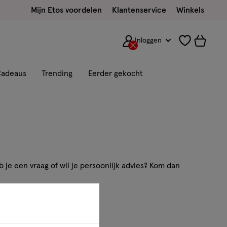
Mijn Etos voordelen
Klantenservice
Winkels
Inloggen
adeaus
Trending
Eerder gekocht
 je een vraag of wil je persoonlijk advies? Kom dan
ns