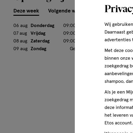
Privac
Deze week
Volgende week
Wij gebruiken
06 aug
Donderdag
09:00
-
18:00
Daarnaast ge
07 aug
Vrijdag
09:00
-
18:00
advertenties 
08 aug
Zaterdag
09:00
-
17:00
09 aug
Zondag
Gesloten
Met deze cook
binnen onze w
zoekgedrag b
aanbevelingen
shampoo, dan 
Als je een Mi
zoekgedrag me
deze informat
het leveren v
Etos account.