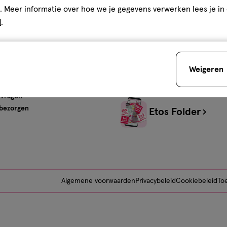
s
Advies & Inspiratie
. Meer informatie over hoe we je gegevens verwerken lees je in
d
.
tos
Beauty
Gezondheid
Verzorging
Baby
Weigeren
Mijn Etos Advies
ervice
 vragen
 bezorgen
Etos Folder
Algemene voorwaarden
Privacybeleid
Cookiebeleid
Toe