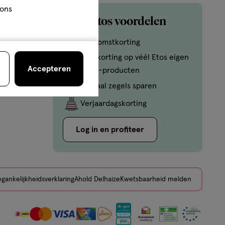
 ons
Mijn Etos voordelen
Welkomstkorting
10% korting op véél Etos eigen
Accepteren
merk-producten
Digitaal zegels sparen
Verjaardagskorting
Log in en profiteer
gankelijkheidsverklaring
Ahold Delhaize
Kwetsbaarheid melden