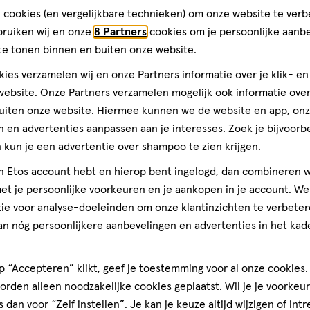
alle Nederlandse vrouwen, mannen en hun gezin. We helpen jou gr
 cookies (en vergelijkbare technieken) om onze website te verb
 advies van onze gediplomeerde drogisten. Kom dus gerust langs i
bruiken wij en onze
8 Partners
cookies om je persoonlijke aanb
te tonen binnen en buiten onze website.
s in Goes
Afstand:
238 m
238
ies verzamelen wij en onze Partners informatie over je klik- e
m
ieuwd naar de openingstijden? Klik op de winkel voor de openings
ebsite. Onze Partners verzamelen mogelijk ook informatie over 
uiten onze website. Hiermee kunnen we de website en app, on
week
 en advertenties aanpassen aan je interesses. Zoek je bijvoorb
andag
09:00
-
17:30
kun je een advertentie over shampoo te zien krijgen.
sdag
09:00
-
17:30
jn Etos account hebt en hierop bent ingelogd, dan combineren w
ensdag
09:00
-
17:30
derdag
09:00
-
20:00
t je persoonlijke voorkeuren en je aankopen in je account. W
jdag
09:00
-
17:30
ie voor analyse-doeleinden om onze klantinzichten te verbeter
erdag
09:00
-
17:30
an nóg persoonlijkere aanbevelingen en advertenties in het kade
dag
Gesloten
ten en
Gratis
bezorging vanaf
 “Accepteren” klikt, geef je toestemming voor al onze cookies. 
€35
rden alleen noodzakelijke cookies geplaatst. Wil je je voorkeur
s dan voor “Zelf instellen”. Je kan je keuze altijd wijzigen of int