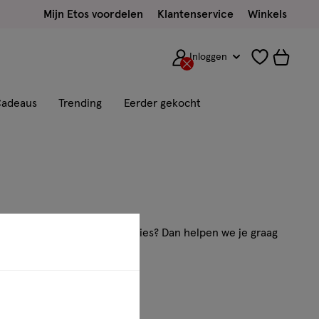
Mijn Etos voordelen
Klantenservice
Winkels
Inloggen
adeaus
Trending
Eerder gekocht
aag of wil je persoonlijk advies? Dan helpen we je graag