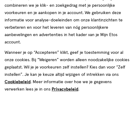
combineren we je klik- en zoekgedrag met je persoonlijke
07 aug
Vrijdag
09:00
-
18:00
voorkeuren en je aankopen in je account. We gebruiken deze
08 aug
Zaterdag
09:00
-
18:00
informatie voor analyse-doeleinden om onze klantinzichten te
09 aug
Zondag
12:00
-
17:00
verbeteren en voor het leveren van nóg persoonlijkere
aanbevelingen en advertenties in het kader van je Mijn Etos
Contactgegevens
account.
Wanneer je op “Accepteren” klikt, geef je toestemming voor al
Helperplein 15
onze cookies. Bij “Weigeren” worden alleen noodzakelijke cookies
9721 CX, Groningen
geplaatst. Wil je je voorkeuren zelf instellen? Kies dan voor “Zelf
050--5252310
instellen”. Je kan je keuze altijd wijzigen of intrekken via ons
Cookiebeleid
. Meer informatie over hoe we je gegevens
verwerken lees je in ons
Privacybeleid
.
Etos Folder
Ontdek alle folder
aanbiedingen van deze week!
Shop alle acties