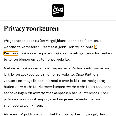
ga
Voor 22:00 uur besteld,
morgen in huis
naar
de
Menu
hoofd
Zoeken
Privacy voorkeuren
content
›
›
ga
Interactie
naar
Wij gebruiken cookies (en vergelijkbare technieken) om onze
Je
Winkels
Groningen
Etos Helperplein Groningen
met
de
website te verbeteren. Daarnaast gebruiken wij en onze
8
bent
dit
zoekbalk
Etos Helperplein Groningen
Partners
cookies om je persoonlijke aanbevelingen en advertenties
ers
Weleda
hier:
veld
ga
te tonen binnen en buiten onze website.
opent
naar
Bekijk de openingstijden en contactgegevens van Etos Helperplein
Met deze cookies verzamelen wij en onze Partners informatie over
een
de
15. Hieronder vind je alle details van deze Etos-winkel. Heb je een
je klik- en zoekgedrag binnen onze website. Onze Partners
volledig
footer
vraag of wil je persoonlijk advies? Kom dan gerust langs. Wat je
verzamelen mogelijk ook informatie over je klik- en zoekgedrag
venster
vraag ook is, we helpen je verder.
buiten onze website. Hiermee kunnen we de website en app, onze
met
aanbevelingen en advertenties aanpassen aan je interesses. Zoek
geavanceerde
je bijvoorbeeld op shampoo, dan kun je een advertentie over
Openingstijden
zoekopties
shampoo te zien krijgen.
Deze week
Volgende week
Als je een Mijn Etos account hebt en hierop bent ingelogd, dan