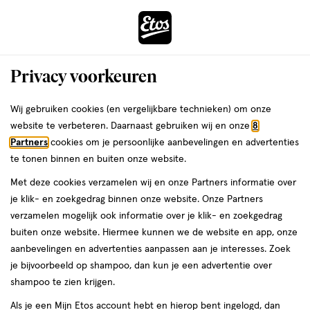
ga
Voor 22:00 uur besteld, maandag in huis
naar
de
Menu
hoofd
Zoeken
Privacy voorkeuren
content
›
›
ga
Interactie
naar
Wij gebruiken cookies (en vergelijkbare technieken) om onze
Je
Winkels
Groningen
Etos Vismarkt Groningen
met
de
website te verbeteren. Daarnaast gebruiken wij en onze
8
bent
dit
zoekbalk
Etos Vismarkt Groningen
Partners
cookies om je persoonlijke aanbevelingen en advertenties
ers
Weleda
hier:
veld
ga
te tonen binnen en buiten onze website.
opent
naar
Bekijk de openingstijden en contactgegevens van Etos Vismarkt 33.
Met deze cookies verzamelen wij en onze Partners informatie over
een
de
Hieronder vind je alle details van deze Etos-winkel. Heb je een
je klik- en zoekgedrag binnen onze website. Onze Partners
volledig
footer
vraag of wil je persoonlijk advies? Kom dan gerust langs. Wat je
verzamelen mogelijk ook informatie over je klik- en zoekgedrag
venster
vraag ook is, we helpen je verder.
buiten onze website. Hiermee kunnen we de website en app, onze
met
aanbevelingen en advertenties aanpassen aan je interesses. Zoek
geavanceerde
je bijvoorbeeld op shampoo, dan kun je een advertentie over
Openingstijden
zoekopties
shampoo te zien krijgen.
Deze week
Volgende week
Als je een Mijn Etos account hebt en hierop bent ingelogd, dan