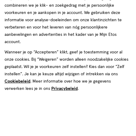
combineren we je klik- en zoekgedrag met je persoonlijke
08 aug
Zaterdag
09:00
-
18:00
voorkeuren en je aankopen in je account. We gebruiken deze
09 aug
Zondag
12:00
-
17:00
informatie voor analyse-doeleinden om onze klantinzichten te
verbeteren en voor het leveren van nóg persoonlijkere
Contactgegevens
aanbevelingen en advertenties in het kader van je Mijn Etos
account.
Vismarkt 33
Wanneer je op “Accepteren” klikt, geef je toestemming voor al
9712 CB, Groningen
onze cookies. Bij “Weigeren” worden alleen noodzakelijke cookies
050--3135944
geplaatst. Wil je je voorkeuren zelf instellen? Kies dan voor “Zelf
instellen”. Je kan je keuze altijd wijzigen of intrekken via ons
Cookiebeleid
. Meer informatie over hoe we je gegevens
Etos Folder
verwerken lees je in ons
Privacybeleid
.
Ontdek alle folder
aanbiedingen van deze week!
Shop alle acties