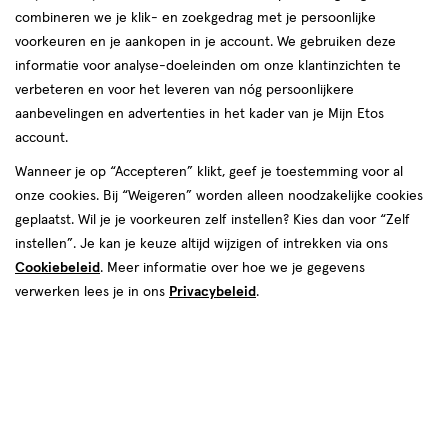
combineren we je klik- en zoekgedrag met je persoonlijke
06 aug
Donderdag
08:30
-
18:00
voorkeuren en je aankopen in je account. We gebruiken deze
07 aug
Vrijdag
08:30
-
18:00
informatie voor analyse-doeleinden om onze klantinzichten te
08 aug
Zaterdag
08:30
-
16:00
verbeteren en voor het leveren van nóg persoonlijkere
09 aug
Zondag
Gesloten
aanbevelingen en advertenties in het kader van je Mijn Etos
account.
Contactgegevens
Wanneer je op “Accepteren” klikt, geef je toestemming voor al
onze cookies. Bij “Weigeren” worden alleen noodzakelijke cookies
Dorpsstraat 61
geplaatst. Wil je je voorkeuren zelf instellen? Kies dan voor “Zelf
4451 BB, Heinkenszand
instellen”. Je kan je keuze altijd wijzigen of intrekken via ons
011-3-563064
Cookiebeleid
. Meer informatie over hoe we je gegevens
verwerken lees je in ons
Privacybeleid
.
Etos Folder
Ontdek alle folder
aanbiedingen van deze week!