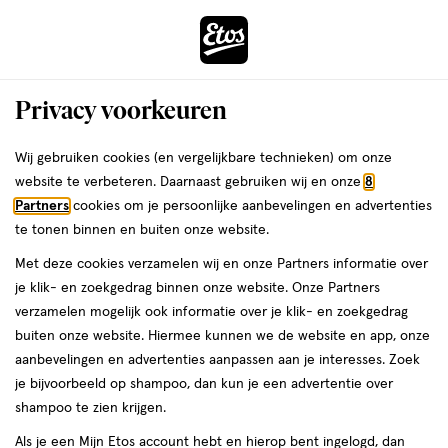
ga
Voor 22:00 uur besteld,
morgen in huis
naar
de
Menu
hoofd
Zoeken
Privacy voorkeuren
content
›
›
ga
Interactie
naar
Wij gebruiken cookies (en vergelijkbare technieken) om onze
Je
Winkels
Heinkenszand
Etos Dorpsstraat Heinkenszand
met
de
website te verbeteren. Daarnaast gebruiken wij en onze
8
bent
dit
zoekbalk
Etos Dorpsstraat Heinkenszand
Partners
cookies om je persoonlijke aanbevelingen en advertenties
ers
Weleda
hier:
veld
ga
te tonen binnen en buiten onze website.
opent
naar
Bekijk de openingstijden en contactgegevens van Etos Dorpsstraat
Met deze cookies verzamelen wij en onze Partners informatie over
een
de
61. Hieronder vind je alle details van deze Etos-winkel. Heb je een
je klik- en zoekgedrag binnen onze website. Onze Partners
volledig
footer
vraag of wil je persoonlijk advies? Kom dan gerust langs. Wat je
verzamelen mogelijk ook informatie over je klik- en zoekgedrag
venster
vraag ook is, we helpen je verder.
buiten onze website. Hiermee kunnen we de website en app, onze
met
aanbevelingen en advertenties aanpassen aan je interesses. Zoek
geavanceerde
je bijvoorbeeld op shampoo, dan kun je een advertentie over
Openingstijden
zoekopties
shampoo te zien krijgen.
Deze week
Volgende week
Als je een Mijn Etos account hebt en hierop bent ingelogd, dan