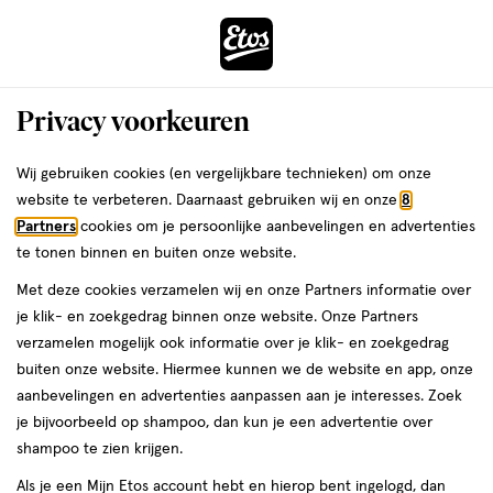
ga
Voor 22:00 uur besteld,
morgen in huis
naar
de
Menu
hoofd
Zoeken
Privacy voorkeuren
content
›
›
ga
Interactie
naar
Wij gebruiken cookies (en vergelijkbare technieken) om onze
Je
Winkels
Houten
met
de
website te verbeteren. Daarnaast gebruiken wij en onze
8
bent
dit
zoekbalk
Etos winkels in Houten
Partners
cookies om je persoonlijke aanbevelingen en advertenties
ers
Weleda
hier:
veld
ga
te tonen binnen en buiten onze website.
opent
naar
Op zoek naar een Etos-winkel bij jou in de buurt? Hieronder vind je
Met deze cookies verzamelen wij en onze Partners informatie over
een
de
een overzicht van onze winkels in Houten. Heb je een vraag of wil
je klik- en zoekgedrag binnen onze website. Onze Partners
volledig
footer
je persoonlijk advies? Dan helpen we je graag verder. Bekijk onze
verzamelen mogelijk ook informatie over je klik- en zoekgedrag
venster
winkels in Houten met actuele openingstijden. In welke Etos-
buiten onze website. Hiermee kunnen we de website en app, onze
met
winkel zien we jou binnenkort?
aanbevelingen en advertenties aanpassen aan je interesses. Zoek
geavanceerde
je bijvoorbeeld op shampoo, dan kun je een advertentie over
Drogist in Houten
zoekopties
shampoo te zien krijgen.
Etos is al meer dan 100 jaar de vertrouwde drogist voor alle
Als je een Mijn Etos account hebt en hierop bent ingelogd, dan