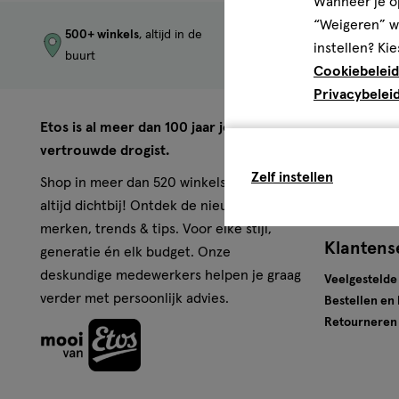
Wanneer je op
“Weigeren” wo
500+ winkels
, altijd in de
Trending
produc
instellen? Kie
buurt
merken
Cookiebeleid
Privacybelei
Over Eto
Etos is al meer dan 100 jaar jouw
vertrouwde drogist.
Werken bij E
Zelf instellen
Pers
Shop in meer dan 520 winkels of online,
Winkels
altijd dichtbij! Ontdek de nieuwste
merken, trends & tips. Voor elke stijl,
Klantens
generatie én elk budget. Onze
deskundige medewerkers helpen je graag
Veelgestelde
verder met persoonlijk advies.
Bestellen en
Retourneren