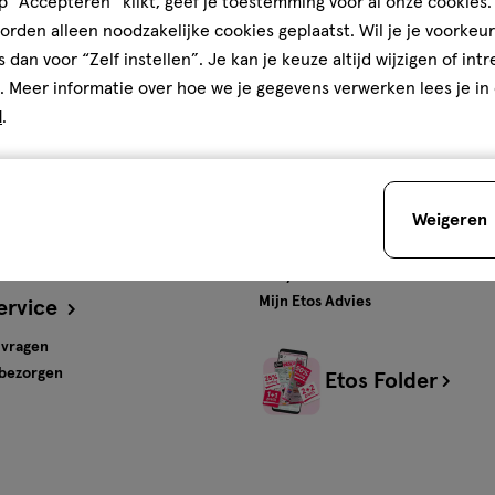
 “Accepteren” klikt, geef je toestemming voor al onze cookies. 
rden alleen noodzakelijke cookies geplaatst. Wil je je voorkeur
ten en
Gratis
bezorging vanaf
s dan voor “Zelf instellen”. Je kan je keuze altijd wijzigen of int
€35
. Meer informatie over hoe we je gegevens verwerken lees je in
d
.
s
Advies & Inspiratie
tos
Beauty
Weigeren
Gezondheid
Verzorging
Baby
Mijn Etos Advies
ervice
 vragen
 bezorgen
Etos Folder