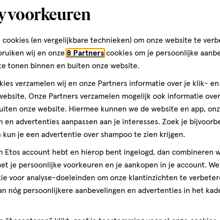
y voorkeuren
'T Spil 43
1141 SG, Monnickendam
 cookies (en vergelijkbare technieken) om onze website te verb
029-9-653039
bruiken wij en onze
8 Partners
cookies om je persoonlijke aanb
te tonen binnen en buiten onze website.
ies verzamelen wij en onze Partners informatie over je klik- e
Etos Folder
ebsite. Onze Partners verzamelen mogelijk ook informatie over 
uiten onze website. Hiermee kunnen we de website en app, on
Ontdek alle folder aanbied
 en advertenties aanpassen aan je interesses. Zoek je bijvoorb
deze week!
kun je een advertentie over shampoo te zien krijgen.
jn Etos account hebt en hierop bent ingelogd, dan combineren w
Shop alle acties
t je persoonlijke voorkeuren en je aankopen in je account. W
ie voor analyse-doeleinden om onze klantinzichten te verbeter
an nóg persoonlijkere aanbevelingen en advertenties in het kade