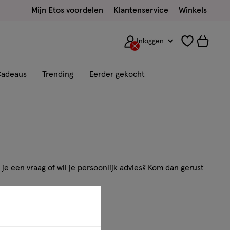
Mijn Etos voordelen
Klantenservice
Winkels
Inloggen
adeaus
Trending
Eerder gekocht
je een vraag of wil je persoonlijk advies? Kom dan gerust
ns