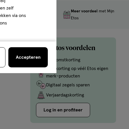
Bij
en zelf
Meer voordeel
met Mijn
Gratis
retourneren
rekken via ons
Etos
 ons
Mijn Etos voordelen
Accepteren
Welkomstkorting
10% korting op véél Etos eigen
merk-producten
Digitaal zegels sparen
Verjaardagskorting
Log in en profiteer