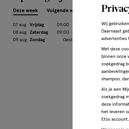
Privac
Deze week
Volgende week
Wij gebruiken
07 aug
Vrijdag
09:00
-
18:00
Daarnaast ge
08 aug
Zaterdag
09:00
-
17:00
advertenties 
09 aug
Zondag
Gesloten
Met deze cook
binnen onze w
zoekgedrag b
aanbevelingen
shampoo, dan 
Als je een Mi
zoekgedrag me
deze informat
het leveren v
Etos account.