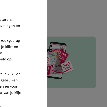
eteren.
evelingen en
n zoekgedrag
je klik- en
ze
ingen van
eeld op
e je klik- en
e gebruiken
en en voor
r van je Mijn