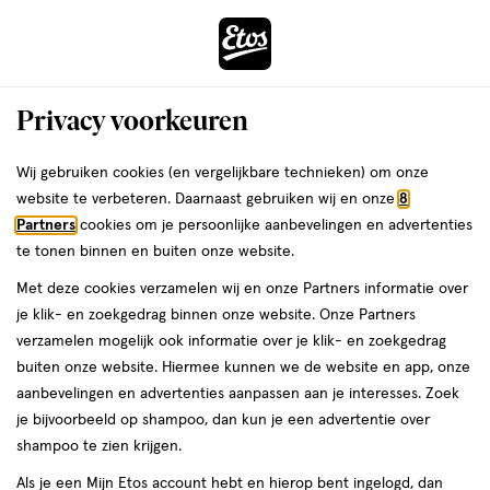
ga
Voor 22:00 uur besteld,
morgen in huis
naar
de
Menu
hoofd
Zoeken
Privacy voorkeuren
content
›
›
ga
Interactie
naar
Wij gebruiken cookies (en vergelijkbare technieken) om onze
Je
Winkels
Rijswijk
met
de
website te verbeteren. Daarnaast gebruiken wij en onze
8
bent
dit
zoekbalk
Etos winkels in Rijswijk
Partners
cookies om je persoonlijke aanbevelingen en advertenties
ers
Weleda
hier:
veld
ga
te tonen binnen en buiten onze website.
opent
naar
Op zoek naar een Etos-winkel bij jou in de buurt? Hieronder vind je
Met deze cookies verzamelen wij en onze Partners informatie over
een
de
een overzicht van onze winkels in Rijswijk. Heb je een vraag of wil je
je klik- en zoekgedrag binnen onze website. Onze Partners
volledig
footer
persoonlijk advies? Dan helpen we je graag verder. Bekijk onze
verzamelen mogelijk ook informatie over je klik- en zoekgedrag
venster
winkels in Rijswijk met actuele openingstijden. In welke Etos-winkel
buiten onze website. Hiermee kunnen we de website en app, onze
met
zien we jou binnenkort?
aanbevelingen en advertenties aanpassen aan je interesses. Zoek
geavanceerde
je bijvoorbeeld op shampoo, dan kun je een advertentie over
Drogist in Rijswijk
zoekopties
shampoo te zien krijgen.
Etos is al meer dan 100 jaar de vertrouwde drogist voor alle
Als je een Mijn Etos account hebt en hierop bent ingelogd, dan