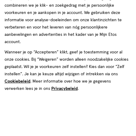
Etos
Prins Willem Alexander promenade 22A
Nederlandse vrouwen, mannen en hun gezin. We helpen jou graag
combineren we je klik- en zoekgedrag met je persoonlijke
winkel,
2284 DG, Rijswijk
om je goed in je vel te voelen, elke dag weer. In onze winkels krijg
voorkeuren en je aankopen in je account. We gebruiken deze
Afstand:
070--3967842
494 m
Prins
je altijd persoonlijk en professioneel advies van onze
informatie voor analyse-doeleinden om onze klantinzichten te
494
gediplomeerde drogisten. Kom dus gerust langs in een van onze
Willem
verbeteren en voor het leveren van nóg persoonlijkere
Bekijk openingstijden
m
winkels in Rijswijk!
Alexander
aanbevelingen en advertenties in het kader van je Mijn Etos
Deze week
account.
promenade
Openingstijden Etos-winkels in
Meer over deze winkel
05 aug
Woensdag
09:00
-
17:30
22
Wanneer je op “Accepteren” klikt, geef je toestemming voor al
06 aug
Donderdag
09:00
-
17:30
Rijswijk
A
onze cookies. Bij “Weigeren” worden alleen noodzakelijke cookies
07 aug
Vrijdag
09:00
-
17:30
geplaatst. Wil je je voorkeuren zelf instellen? Kies dan voor “Zelf
08 aug
Zaterdag
09:00
-
17:15
Vind hieronder de Etos-winkel in Rijswijk die jij zoekt! Benieuwd
09 aug
Zondag
11:45
-
17:15
instellen”. Je kan je keuze altijd wijzigen of intrekken via ons
500+ winkels
, altijd in de buurt
naar de openingstijden? Klik op de winkel voor de openingstijden
Cookiebeleid
. Meer informatie over hoe we je gegevens
en andere details. Tot snel in een van onze winkels in Rijswijk!
Trending
producten en merken
Volgende week
verwerken lees je in ons
Privacybeleid
.
Gratis
bezorging vanaf €35
10 aug
Maandag
11:00
-
17:30
Gratis
retourneren
11 aug
Dinsdag
09:00
-
17:30
12 aug
Woensdag
09:00
-
17:30
Meer voordeel
met Mijn Etos
13 aug
Donderdag
09:00
-
17:30
14 aug
Vrijdag
09:00
-
17:30
15 aug
Zaterdag
09:00
-
17:15
16 aug
Zondag
11:45
-
17:15