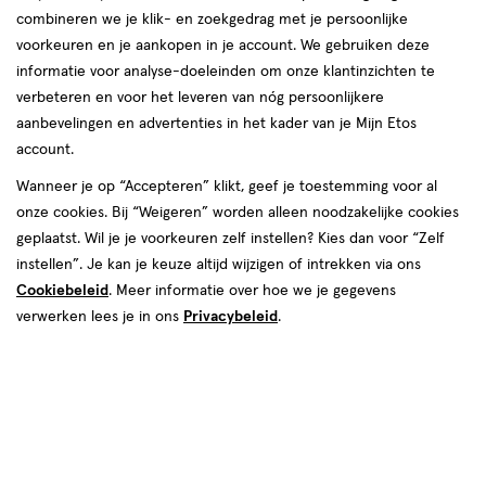
combineren we je klik- en zoekgedrag met je persoonlijke
08 aug
Zaterdag
09:00
-
17:00
voorkeuren en je aankopen in je account. We gebruiken deze
09 aug
Zondag
Gesloten
informatie voor analyse-doeleinden om onze klantinzichten te
verbeteren en voor het leveren van nóg persoonlijkere
Contactgegevens
aanbevelingen en advertenties in het kader van je Mijn Etos
account.
Heerestraat 61
Wanneer je op “Accepteren” klikt, geef je toestemming voor al
9301 AE, Roden
onze cookies. Bij “Weigeren” worden alleen noodzakelijke cookies
050--5017987
geplaatst. Wil je je voorkeuren zelf instellen? Kies dan voor “Zelf
instellen”. Je kan je keuze altijd wijzigen of intrekken via ons
Cookiebeleid
. Meer informatie over hoe we je gegevens
Etos Folder
verwerken lees je in ons
Privacybeleid
.
Ontdek alle folder
aanbiedingen van deze week!
Shop alle acties