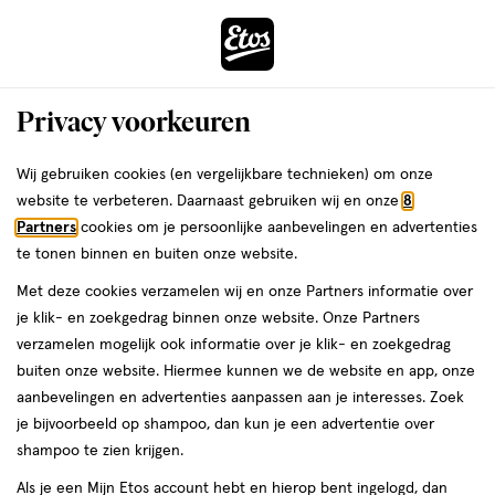
ga
Voor 22:00 uur besteld, maandag in huis
naar
de
Menu
hoofd
Zoeken
Privacy voorkeuren
content
›
›
ga
Interactie
naar
Wij gebruiken cookies (en vergelijkbare technieken) om onze
Je
Winkels
Roden
Etos Heerestraat Roden
met
de
website te verbeteren. Daarnaast gebruiken wij en onze
8
bent
dit
zoekbalk
Etos Heerestraat Roden
Partners
cookies om je persoonlijke aanbevelingen en advertenties
ers
Weleda
hier:
veld
ga
te tonen binnen en buiten onze website.
opent
naar
Bekijk de openingstijden en contactgegevens van Etos Heerestraat
Met deze cookies verzamelen wij en onze Partners informatie over
een
de
61. Hieronder vind je alle details van deze Etos-winkel. Heb je een
je klik- en zoekgedrag binnen onze website. Onze Partners
volledig
footer
vraag of wil je persoonlijk advies? Kom dan gerust langs. Wat je
verzamelen mogelijk ook informatie over je klik- en zoekgedrag
venster
vraag ook is, we helpen je verder.
buiten onze website. Hiermee kunnen we de website en app, onze
met
aanbevelingen en advertenties aanpassen aan je interesses. Zoek
geavanceerde
je bijvoorbeeld op shampoo, dan kun je een advertentie over
Openingstijden
zoekopties
shampoo te zien krijgen.
Deze week
Volgende week
Als je een Mijn Etos account hebt en hierop bent ingelogd, dan