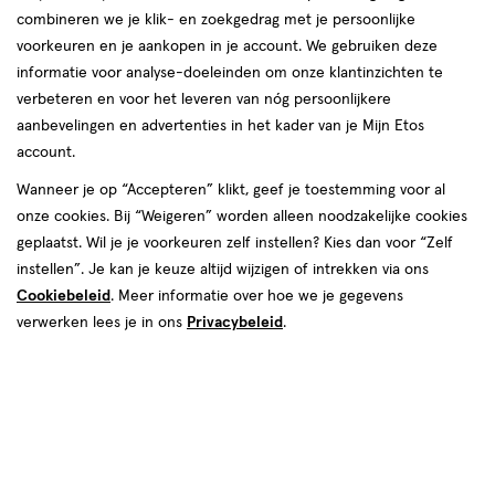
combineren we je klik- en zoekgedrag met je persoonlijke
Deze week
Volgende week
voorkeuren en je aankopen in je account. We gebruiken deze
informatie voor analyse-doeleinden om onze klantinzichten te
07 aug
Vrijdag
09:00
-
20:00
verbeteren en voor het leveren van nóg persoonlijkere
08 aug
Zaterdag
09:00
-
19:00
aanbevelingen en advertenties in het kader van je Mijn Etos
09 aug
Zondag
10:00
-
18:00
account.
Contactgegevens
Wanneer je op “Accepteren” klikt, geef je toestemming voor al
onze cookies. Bij “Weigeren” worden alleen noodzakelijke cookies
Walenburgerweg 139C
geplaatst. Wil je je voorkeuren zelf instellen? Kies dan voor “Zelf
3039 AH, Rotterdam
instellen”. Je kan je keuze altijd wijzigen of intrekken via ons
Cookiebeleid
. Meer informatie over hoe we je gegevens
010--3107957
verwerken lees je in ons
Privacybeleid
.
Etos Folder
Ontdek alle folder
aanbiedingen van deze week!