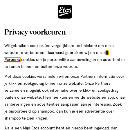
ga
Voor 22:00 uur besteld,
morgen in huis
naar
de
Menu
hoofd
Zoeken
Privacy voorkeuren
content
›
›
ga
Interactie
naar
Wij gebruiken cookies (en vergelijkbare technieken) om onze
Je
Winkels
Rotterdam
Etos Walenburgerweg Rotterdam
met
de
website te verbeteren. Daarnaast gebruiken wij en onze
8
bent
dit
zoekbalk
Etos Walenburgerweg
Partners
cookies om je persoonlijke aanbevelingen en advertenties
ers
Weleda
hier:
veld
ga
te tonen binnen en buiten onze website.
Rotterdam
opent
naar
Met deze cookies verzamelen wij en onze Partners informatie over
een
de
je klik- en zoekgedrag binnen onze website. Onze Partners
Bekijk de openingstijden en contactgegevens van Etos
volledig
footer
verzamelen mogelijk ook informatie over je klik- en zoekgedrag
Walenburgerweg 139. Hieronder vind je alle details van deze Etos-
venster
buiten onze website. Hiermee kunnen we de website en app, onze
winkel. Heb je een vraag of wil je persoonlijk advies? Kom dan
met
aanbevelingen en advertenties aanpassen aan je interesses. Zoek
gerust langs. Wat je vraag ook is, we helpen je verder.
geavanceerde
je bijvoorbeeld op shampoo, dan kun je een advertentie over
zoekopties
shampoo te zien krijgen.
Openingstijden
Als je een Mijn Etos account hebt en hierop bent ingelogd, dan