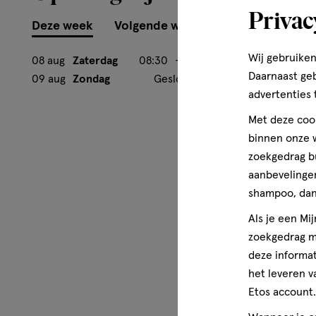
Privac
Deze week
Volgende week
Wij gebruiken
08 aug
Zaterdag
08:30
-
17:00
Daarnaast ge
09 aug
Zondag
Gesloten
advertenties 
Met deze cook
binnen onze w
zoekgedrag b
aanbevelingen
shampoo, dan 
Als je een Mi
zoekgedrag me
deze informat
het leveren v
Etos account.