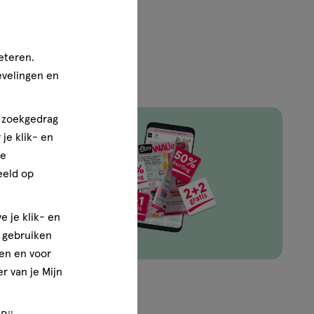
34-36
eteren.
evelingen en
n zoekgedrag
je klik- en
ze
ingen van
eeld op
e je klik- en
e gebruiken
en en voor
r van je Mijn