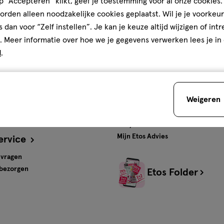
 “Accepteren” klikt, geef je toestemming voor al onze cookies. 
rden alleen noodzakelijke cookies geplaatst. Wil je je voorkeur
ten en
Gratis
bezorging vanaf
s dan voor “Zelf instellen”. Je kan je keuze altijd wijzigen of int
€35
. Meer informatie over hoe we je gegevens verwerken lees je in
d
.
s
Advies & Inspiratie
tos
Beauty
Weigeren
Gezondheid
Verzorging
Baby
Mijn Etos Advies
ervice
 vragen
 bezorgen
Etos Folder