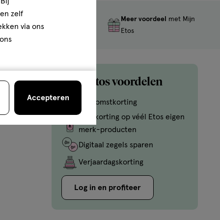
Bij
en zelf
Meer voordeel
met Mijn
Gratis
retourneren
rekken via ons
Etos
 ons
Mijn Etos voordelen
Accepteren
Welkomstkorting
10% korting op véél Etos eigen
merk-producten
Digitaal zegels sparen
Verjaardagskorting
Log in en profiteer