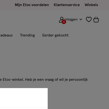
Mijn Etos voordelen
Klantenservice
Winkels
Inloggen
adeaus
Trending
Eerder gekocht
 Etos-winkel. Heb je een vraag of wil je persoonlijk
ns