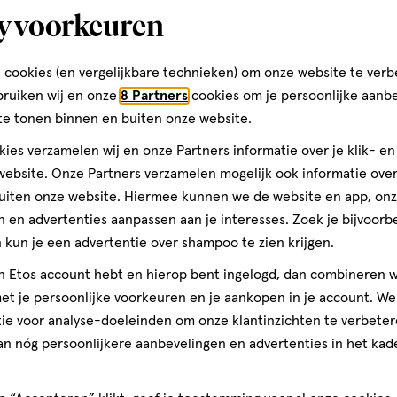
y voorkeuren
Graaf Willem II straat 
2691 MW, 's-Gravenzande
 cookies (en vergelijkbare technieken) om onze website te verb
017-4-441911
bruiken wij en onze
8 Partners
cookies om je persoonlijke aanb
te tonen binnen en buiten onze website.
ies verzamelen wij en onze Partners informatie over je klik- e
Etos Folder
ebsite. Onze Partners verzamelen mogelijk ook informatie over 
uiten onze website. Hiermee kunnen we de website en app, on
Ontdek alle folder aanbied
 en advertenties aanpassen aan je interesses. Zoek je bijvoorb
deze week!
kun je een advertentie over shampoo te zien krijgen.
jn Etos account hebt en hierop bent ingelogd, dan combineren w
Shop alle acties
t je persoonlijke voorkeuren en je aankopen in je account. W
ie voor analyse-doeleinden om onze klantinzichten te verbeter
an nóg persoonlijkere aanbevelingen en advertenties in het kade