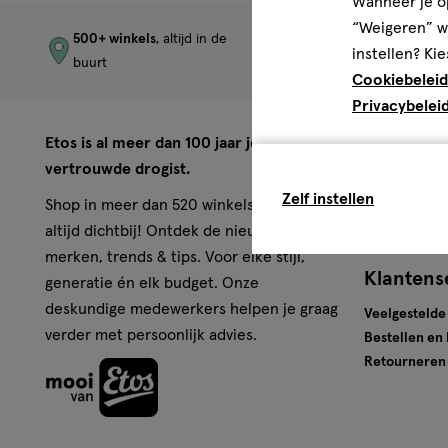
Wanneer je op
“Weigeren” wo
500+ winkels
, altijd in de
Trending
produc
instellen? Kie
buurt
merken
Cookiebeleid
Privacybelei
Over Eto
Etos is al meer dan 100 jaar jouw
vertrouwde drogist.
Werken bij E
Zelf instellen
Pers
Shop in meer dan 520 winkels of online,
Winkels
altijd dichtbij! Ontdek de nieuwste
merken, trends & tips. Voor elke stijl,
Klantens
generatie én elk budget. Onze
deskundige medewerkers helpen je graag
Veelgestelde
verder met persoonlijk advies.
Bestellen en
Retourneren