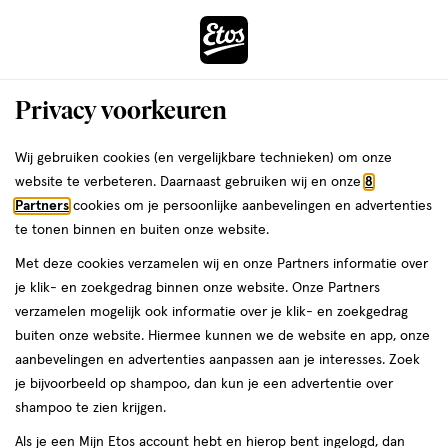
ga
Voor 22:00 uur besteld,
morgen in huis
naar
de
Menu
hoofd
Zoeken
Privacy voorkeuren
content
›
›
ga
Interactie
naar
Wij gebruiken cookies (en vergelijkbare technieken) om onze
Je
Winkels
Utrecht
Etos Troosterhof Utrecht
met
de
website te verbeteren. Daarnaast gebruiken wij en onze
8
bent
dit
zoekbalk
Etos Troosterhof Utrecht
Partners
cookies om je persoonlijke aanbevelingen en advertenties
ers
Weleda
hier:
veld
ga
te tonen binnen en buiten onze website.
opent
naar
Bekijk de openingstijden en contactgegevens van Etos Troosterhof
Met deze cookies verzamelen wij en onze Partners informatie over
een
de
10. Hieronder vind je alle details van deze Etos-winkel. Heb je een
je klik- en zoekgedrag binnen onze website. Onze Partners
volledig
footer
vraag of wil je persoonlijk advies? Kom dan gerust langs. Wat je
verzamelen mogelijk ook informatie over je klik- en zoekgedrag
venster
vraag ook is, we helpen je verder.
buiten onze website. Hiermee kunnen we de website en app, onze
met
aanbevelingen en advertenties aanpassen aan je interesses. Zoek
geavanceerde
je bijvoorbeeld op shampoo, dan kun je een advertentie over
Openingstijden
zoekopties
shampoo te zien krijgen.
Deze week
Volgende week
Als je een Mijn Etos account hebt en hierop bent ingelogd, dan