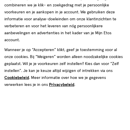
combineren we je klik- en zoekgedrag met je persoonlijke
09 aug
Zondag
10:00
-
17:00
voorkeuren en je aankopen in je account. We gebruiken deze
informatie voor analyse-doeleinden om onze klantinzichten te
Contactgegevens
verbeteren en voor het leveren van nóg persoonlijkere
aanbevelingen en advertenties in het kader van je Mijn Etos
Troosterhof 10
account.
3571 NC, Utrecht
Wanneer je op “Accepteren” klikt, geef je toestemming voor al
030--3070320
onze cookies. Bij “Weigeren” worden alleen noodzakelijke cookies
geplaatst. Wil je je voorkeuren zelf instellen? Kies dan voor “Zelf
instellen”. Je kan je keuze altijd wijzigen of intrekken via ons
Etos Folder
Cookiebeleid
. Meer informatie over hoe we je gegevens
Ontdek alle folder
verwerken lees je in ons
Privacybeleid
.
aanbiedingen van deze week!
Shop alle acties