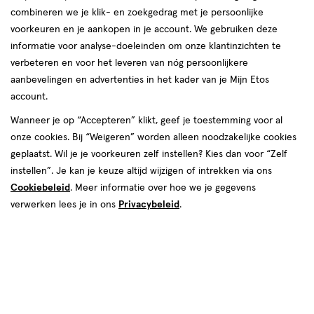
Etos
Vliethof 89 -91
Nederlandse vrouwen, mannen en hun gezin. We helpen jou graag
combineren we je klik- en zoekgedrag met je persoonlijke
winkel,
2291 RZ, Wateringen
om je goed in je vel te voelen, elke dag weer. In onze winkels krijg
voorkeuren en je aankopen in je account. We gebruiken deze
Afstand:
017-4-296182
66 m
Vliethof
je altijd persoonlijk en professioneel advies van onze
informatie voor analyse-doeleinden om onze klantinzichten te
66
gediplomeerde drogisten. Kom dus gerust langs in een van onze
89
verbeteren en voor het leveren van nóg persoonlijkere
Bekijk openingstijden
m
winkels in Wateringen!
-91
aanbevelingen en advertenties in het kader van je Mijn Etos
Deze week
account.
Openingstijden Etos-winkels in
Meer over deze winkel
09 aug
Zondag
Gesloten
Wanneer je op “Accepteren” klikt, geef je toestemming voor al
Wateringen
Volgende week
onze cookies. Bij “Weigeren” worden alleen noodzakelijke cookies
geplaatst. Wil je je voorkeuren zelf instellen? Kies dan voor “Zelf
10 aug
Maandag
09:00
-
18:00
Vind hieronder de Etos-winkel in Wateringen die jij zoekt!
instellen”. Je kan je keuze altijd wijzigen of intrekken via ons
11 aug
Dinsdag
09:00
-
18:00
500+ winkels
, altijd in de buurt
Benieuwd naar de openingstijden? Klik op de winkel voor de
12 aug
Woensdag
09:00
-
18:00
Cookiebeleid
. Meer informatie over hoe we je gegevens
openingstijden en andere details. Tot snel in een van onze winkels
Trending
producten en merken
13 aug
Donderdag
09:00
-
18:00
verwerken lees je in ons
Privacybeleid
.
in Wateringen!
Gratis
bezorging vanaf €35
14 aug
Vrijdag
09:00
-
20:00
Gratis
retourneren
15 aug
Zaterdag
09:00
-
17:00
16 aug
Zondag
Gesloten
Meer voordeel
met Mijn Etos