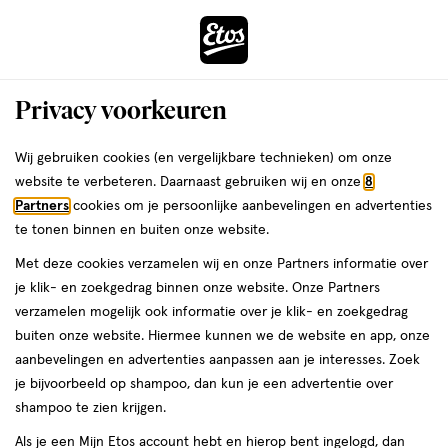
ga
Voor 22:00 uur besteld,
morgen in huis
naar
de
Menu
hoofd
Zoeken
Privacy voorkeuren
content
›
›
ga
Interactie
naar
Wij gebruiken cookies (en vergelijkbare technieken) om onze
Je
Winkels
Wateringen
met
de
website te verbeteren. Daarnaast gebruiken wij en onze
8
bent
dit
zoekbalk
Etos winkels in Wateringen
Partners
cookies om je persoonlijke aanbevelingen en advertenties
ers
Weleda
hier:
veld
ga
te tonen binnen en buiten onze website.
opent
naar
Op zoek naar een Etos-winkel bij jou in de buurt? Hieronder vind je
Met deze cookies verzamelen wij en onze Partners informatie over
een
de
een overzicht van onze winkels in Wateringen. Heb je een vraag of
je klik- en zoekgedrag binnen onze website. Onze Partners
volledig
footer
wil je persoonlijk advies? Dan helpen we je graag verder. Bekijk
verzamelen mogelijk ook informatie over je klik- en zoekgedrag
venster
onze winkels in Wateringen met actuele openingstijden. In welke
buiten onze website. Hiermee kunnen we de website en app, onze
met
Etos-winkel zien we jou binnenkort?
aanbevelingen en advertenties aanpassen aan je interesses. Zoek
geavanceerde
je bijvoorbeeld op shampoo, dan kun je een advertentie over
Drogist in Wateringen
zoekopties
shampoo te zien krijgen.
Etos is al meer dan 100 jaar de vertrouwde drogist voor alle
Als je een Mijn Etos account hebt en hierop bent ingelogd, dan