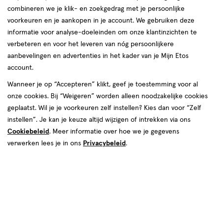
combineren we je klik- en zoekgedrag met je persoonlijke
07 aug
Vrijdag
09:00
-
20:00
voorkeuren en je aankopen in je account. We gebruiken deze
08 aug
Zaterdag
09:00
-
17:00
informatie voor analyse-doeleinden om onze klantinzichten te
09 aug
Zondag
Gesloten
verbeteren en voor het leveren van nóg persoonlijkere
aanbevelingen en advertenties in het kader van je Mijn Etos
Contactgegevens
account.
Wanneer je op “Accepteren” klikt, geef je toestemming voor al
Vliethof 89 -91
onze cookies. Bij “Weigeren” worden alleen noodzakelijke cookies
2291 RZ, Wateringen
geplaatst. Wil je je voorkeuren zelf instellen? Kies dan voor “Zelf
017-4-296182
instellen”. Je kan je keuze altijd wijzigen of intrekken via ons
Cookiebeleid
. Meer informatie over hoe we je gegevens
verwerken lees je in ons
Privacybeleid
.
Etos Folder
Ontdek alle folder
aanbiedingen van deze week!
Shop alle acties