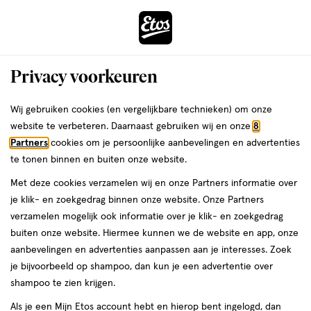
ga
Vandaag besteld, maandag in huis
naar
de
Menu
hoofd
Zoeken
Privacy voorkeuren
content
›
›
ga
Interactie
naar
Wij gebruiken cookies (en vergelijkbare technieken) om onze
Je
Winkels
Wateringen
Etos Vliethof Wateringen
met
de
website te verbeteren. Daarnaast gebruiken wij en onze
8
bent
dit
zoekbalk
Etos Vliethof Wateringen
Partners
cookies om je persoonlijke aanbevelingen en advertenties
ers
Weleda
hier:
veld
ga
te tonen binnen en buiten onze website.
opent
naar
Bekijk de openingstijden en contactgegevens van Etos Vliethof 89-
Met deze cookies verzamelen wij en onze Partners informatie over
een
de
91. Hieronder vind je alle details van deze Etos-winkel. Heb je een
je klik- en zoekgedrag binnen onze website. Onze Partners
volledig
footer
vraag of wil je persoonlijk advies? Kom dan gerust langs. Wat je
verzamelen mogelijk ook informatie over je klik- en zoekgedrag
venster
vraag ook is, we helpen je verder.
buiten onze website. Hiermee kunnen we de website en app, onze
met
aanbevelingen en advertenties aanpassen aan je interesses. Zoek
geavanceerde
je bijvoorbeeld op shampoo, dan kun je een advertentie over
Openingstijden
zoekopties
shampoo te zien krijgen.
Deze week
Volgende week
Als je een Mijn Etos account hebt en hierop bent ingelogd, dan