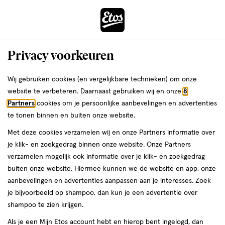
ga
Voor 22:00 uur besteld, maandag in huis
naar
de
Menu
hoofd
Zoeken
Privacy voorkeuren
content
›
›
ga
Interactie
naar
Wij gebruiken cookies (en vergelijkbare technieken) om onze
Je
Winkels
Woerden
Etos Voorstraat Woerden
met
de
website te verbeteren. Daarnaast gebruiken wij en onze
8
bent
dit
zoekbalk
Etos Voorstraat Woerden
Partners
cookies om je persoonlijke aanbevelingen en advertenties
ers
Weleda
hier:
veld
ga
te tonen binnen en buiten onze website.
opent
naar
Bekijk de openingstijden en contactgegevens van Etos Voorstraat
Met deze cookies verzamelen wij en onze Partners informatie over
een
de
39. Hieronder vind je alle details van deze Etos-winkel. Heb je een
je klik- en zoekgedrag binnen onze website. Onze Partners
volledig
footer
vraag of wil je persoonlijk advies? Kom dan gerust langs. Wat je
verzamelen mogelijk ook informatie over je klik- en zoekgedrag
venster
vraag ook is, we helpen je verder.
buiten onze website. Hiermee kunnen we de website en app, onze
met
aanbevelingen en advertenties aanpassen aan je interesses. Zoek
geavanceerde
je bijvoorbeeld op shampoo, dan kun je een advertentie over
Openingstijden
zoekopties
shampoo te zien krijgen.
Deze week
Volgende week
Als je een Mijn Etos account hebt en hierop bent ingelogd, dan