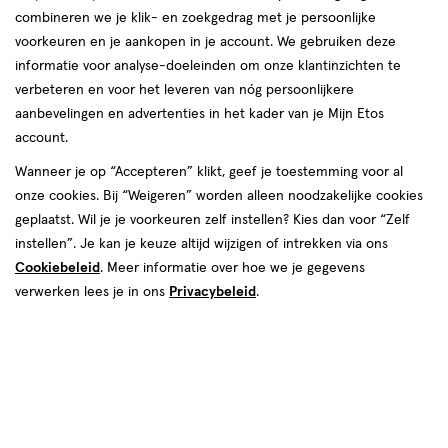
combineren we je klik- en zoekgedrag met je persoonlijke
08 aug
Zaterdag
09:00
-
17:30
voorkeuren en je aankopen in je account. We gebruiken deze
09 aug
Zondag
Gesloten
informatie voor analyse-doeleinden om onze klantinzichten te
verbeteren en voor het leveren van nóg persoonlijkere
Contactgegevens
aanbevelingen en advertenties in het kader van je Mijn Etos
account.
Voorstraat 39
Wanneer je op “Accepteren” klikt, geef je toestemming voor al
3441 CD, Woerden
onze cookies. Bij “Weigeren” worden alleen noodzakelijke cookies
034-8-430409
geplaatst. Wil je je voorkeuren zelf instellen? Kies dan voor “Zelf
instellen”. Je kan je keuze altijd wijzigen of intrekken via ons
Cookiebeleid
. Meer informatie over hoe we je gegevens
Etos Folder
verwerken lees je in ons
Privacybeleid
.
Ontdek alle folder
aanbiedingen van deze week!
Shop alle acties