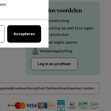
 ons
Mijn Etos voordelen
Welkomstkorting
10% korting op véél Etos eigen
Accepteren
merk-producten
Digitaal zegels sparen
Verjaardagskorting
Log in en profiteer
gankelijkheidsverklaring
Ahold Delhaize
Kwetsbaarheid melden