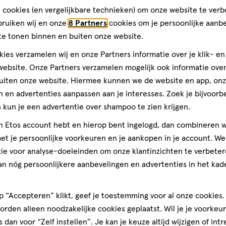
alle Nederlandse vrouwen, mannen en hun gezin. We helpen jou gr
 cookies (en vergelijkbare technieken) om onze website te verb
 advies van onze gediplomeerde drogisten. Kom dus gerust langs 
bruiken wij en onze
8 Partners
cookies om je persoonlijke aanb
te tonen binnen en buiten onze website.
s in Zeewolde
Afstand:
273 m
273
ies verzamelen wij en onze Partners informatie over je klik- e
m
 Benieuwd naar de openingstijden? Klik op de winkel voor de ope
ebsite. Onze Partners verzamelen mogelijk ook informatie over 
uiten onze website. Hiermee kunnen we de website en app, on
week
 en advertenties aanpassen aan je interesses. Zoek je bijvoorb
andag
09:00
-
18:00
kun je een advertentie over shampoo te zien krijgen.
sdag
09:00
-
18:00
jn Etos account hebt en hierop bent ingelogd, dan combineren w
ensdag
09:00
-
18:00
derdag
09:00
-
18:00
t je persoonlijke voorkeuren en je aankopen in je account. W
jdag
09:00
-
20:00
ie voor analyse-doeleinden om onze klantinzichten te verbeter
erdag
09:00
-
17:00
an nóg persoonlijkere aanbevelingen en advertenties in het kade
dag
Gesloten
ten en
Gratis
bezorging vanaf
 “Accepteren” klikt, geef je toestemming voor al onze cookies. 
€35
rden alleen noodzakelijke cookies geplaatst. Wil je je voorkeur
s dan voor “Zelf instellen”. Je kan je keuze altijd wijzigen of int