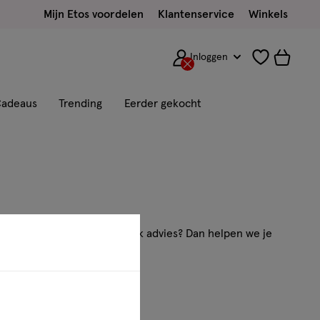
Mijn Etos voordelen
Klantenservice
Winkels
Inloggen
adeaus
Trending
Eerder gekocht
en vraag of wil je persoonlijk advies? Dan helpen we je