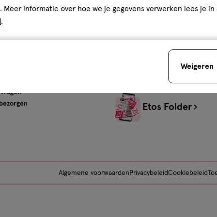
s
Advies & Inspiratie
. Meer informatie over hoe we je gegevens verwerken lees je in
d
.
tos
Beauty
Gezondheid
Verzorging
Baby
Weigeren
Mijn Etos Advies
ervice
 vragen
 bezorgen
Etos Folder
Algemene voorwaarden
Privacybeleid
Cookiebeleid
Toe