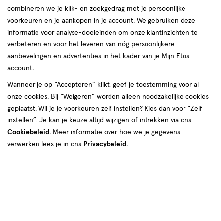
combineren we je klik- en zoekgedrag met je persoonlijke
Roxasect
voorkeuren en je aankopen in je account. We gebruiken deze
informatie voor analyse-doeleinden om onze klantinzichten te
producten
verbeteren en voor het leveren van nóg persoonlijkere
15%
15%
aanbevelingen en advertenties in het kader van je Mijn Etos
toevoegen
toevoegen
korting
korting
account.
aan
aan
verlanglijst
verlanglijst
Wanneer je op “Accepteren” klikt, geef je toestemming voor al
onze cookies. Bij “Weigeren” worden alleen noodzakelijke cookies
geplaatst. Wil je je voorkeuren zelf instellen? Kies dan voor “Zelf
instellen”. Je kan je keuze altijd wijzigen of intrekken via ons
Cookiebeleid
. Meer informatie over hoe we je gegevens
verwerken lees je in ons
Privacybeleid
.
van € 14.99 voor € 12.74
12
.
van € 5.79 vo
4
.
14
.
99
74
5
.
79
92
3 stuks
2 stuks
Roxasect Muggenstekker Incl. 2
Roxasect Zilvervisjesval 2 stuks
Navullingen
Toevoegen
Toevoegen
1
1
verhoog aantal met één
,
Limiet bereikt.
verhoog aanta
Je kan m