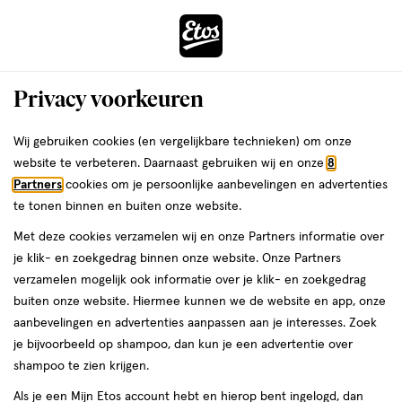
ga
Voor 22:00 uur besteld, maandag in huis
naar
de
Menu
hoofd
Zoeken
Privacy voorkeuren
content
›
›
ga
Interactie
naar
Wij gebruiken cookies (en vergelijkbare technieken) om onze
Je
Gezondheid
Zelfzorg
Anti-insect
met
de
website te verbeteren. Daarnaast gebruiken wij en onze
8
bent
Roxasect Anti-insect
dit
zoekbalk
Partners
cookies om je persoonlijke aanbevelingen en advertenties
ers
Weleda
hier:
veld
ga
te tonen binnen en buiten onze website.
opent
naar
Voor de beet
Na de beet
Met deze cookies verzamelen wij en onze Partners informatie over
een
de
je klik- en zoekgedrag binnen onze website. Onze Partners
volledig
footer
verzamelen mogelijk ook informatie over je klik- en zoekgedrag
venster
buiten onze website. Hiermee kunnen we de website en app, onze
met
aanbevelingen en advertenties aanpassen aan je interesses. Zoek
geavanceerde
je bijvoorbeeld op shampoo, dan kun je een advertentie over
zoekopties
Filteren
(11)
Sorteer
1
shampoo te zien krijgen.
Als je een Mijn Etos account hebt en hierop bent ingelogd, dan