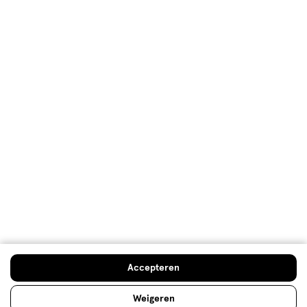
Mijn Etos voordelen
Welkomstkorting
10% korting op véél Etos eigen merk-producten
Digitaal zegels sparen
Verjaardagskorting
Log in en profiteer
Copyright 2026 @ Etos
Algemene voorwaarden
Privacybeleid
Cookiebeleid
Toegankelijkheidsverklaring
Ahold Delhaize
Kwetsbaarheid melden
Accepteren
Weigeren