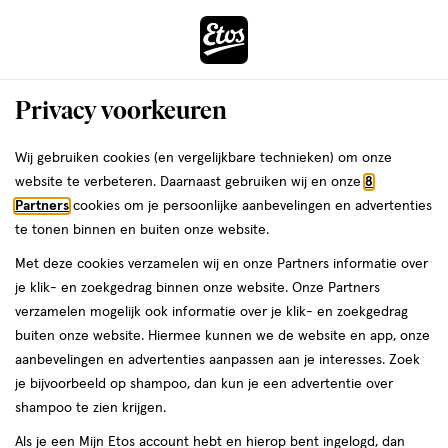
ga
Voor 22:00 uur besteld,
morgen in huis
naar
de
Menu
hoofd
Zoeken
Privacy voorkeuren
content
›
›
ga
Interactie
naar
Wij gebruiken cookies (en vergelijkbare technieken) om onze
Je
Gezondheid
Zelfzorg
Stoppen met roken
Nicotinezuigtabletten
met
de
website te verbeteren. Daarnaast gebruiken wij en onze
8
bent
Nicotinezuigtabletten
dit
zoekbalk
Partners
cookies om je persoonlijke aanbevelingen en advertenties
ers
Weleda
hier:
veld
ga
te tonen binnen en buiten onze website.
opent
naar
Met deze cookies verzamelen wij en onze Partners informatie over
een
de
je klik- en zoekgedrag binnen onze website. Onze Partners
volledig
footer
verzamelen mogelijk ook informatie over je klik- en zoekgedrag
venster
buiten onze website. Hiermee kunnen we de website en app, onze
met
aanbevelingen en advertenties aanpassen aan je interesses. Zoek
Filteren
(11)
Sorteer
geavanceerde
je bijvoorbeeld op shampoo, dan kun je een advertentie over
zoekopties
shampoo te zien krijgen.
Als je een Mijn Etos account hebt en hierop bent ingelogd, dan