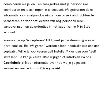
producten
combineren we je klik- en zoekgedrag met je persoonlijke
toevoegen
toevoegen
voorkeuren en je aankopen in je account. We gebruiken deze
aan
aan
informatie voor analyse-doeleinden om onze klantinzichten te
verlanglijst
verlanglijst
verbeteren en voor het leveren van nóg persoonlijkere
aanbevelingen en advertenties in het kader van je Mijn Etos
account.
Wanneer je op “Accepteren” klikt, geef je toestemming voor al
onze cookies. Bij “Weigeren” worden alleen noodzakelijke cookies
€ 11.49
11
.
€ 12.99
12
.
49
99
geplaatst. Wil je je voorkeuren zelf instellen? Kies dan voor “Zelf
geneesmiddel
36
smelttablet
geneesmiddel
36
smelttablet
instellen”. Je kan je keuze altijd wijzigen of intrekken via ons
geneesmiddel,
geneesmiddel,
stuks
stuks
smelttablet
smelttablet
Cookiebeleid
. Meer informatie over hoe we je gegevens
Etos Nicotine Mint 2 MG
Etos Nicotine Mint 4 MG
verwerken lees je in ons
Privacybeleid
.
Zuigtabletten 36 stuks
Zuigtabletten 36 stuks
Toevoegen
Toevoegen
1
1
verhoog aantal met één
,
Limiet bereikt.
verhoog aanta
Je kan m
toevoegen
toevoegen
aan
aan