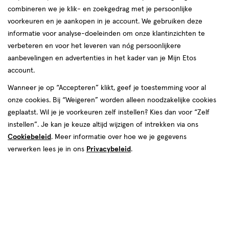
producten
combineren we je klik- en zoekgedrag met je persoonlijke
toevoegen
toevoegen
voorkeuren en je aankopen in je account. We gebruiken deze
aan
aan
informatie voor analyse-doeleinden om onze klantinzichten te
verlanglijst
verlanglijst
verbeteren en voor het leveren van nóg persoonlijkere
aanbevelingen en advertenties in het kader van je Mijn Etos
account.
Wanneer je op “Accepteren” klikt, geef je toestemming voor al
onze cookies. Bij “Weigeren” worden alleen noodzakelijke cookies
€ 17.99
17
.
€ 16.99
16
.
99
99
geplaatst. Wil je je voorkeuren zelf instellen? Kies dan voor “Zelf
geneesmiddel
18
capsule
geneesmiddel
15
tablet
instellen”. Je kan je keuze altijd wijzigen of intrekken via ons
geneesmiddel,
geneesmiddel,
GR
GR
capsule
tablet
Cookiebeleid
. Meer informatie over hoe we je gegevens
Canesten Gyno Zachte Capsule
Canesten Gyno Vaginale
verwerken lees je in ons
Privacybeleid
.
bij vaginale schimmel 1 stuk
Schimmelinfectie Tablet 1 stuk
Toevoegen
Toevoegen
1
1
verhoog aantal met één
,
Limiet bereikt.
verhoog aanta
Je kan m
toevoegen
toevoegen
aan
aan