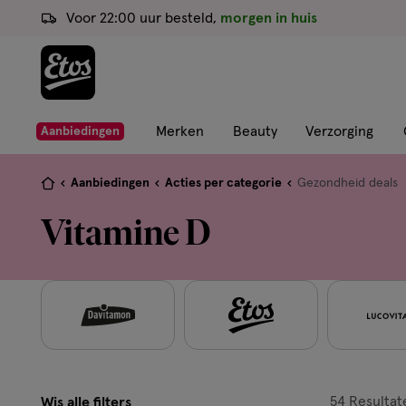
ga
Voor 22:00 uur besteld,
morgen in huis
naar
de
hoofd
content
ga
Merken
Beauty
Verzorging
Aanbiedingen
naar
de
Je
Aanbiedingen
Acties per categorie
Gezondheid deals
zoekbalk
bent
Vitamine D
ga
hier:
naar
de
footer
54
Resultat
Wis alle filters