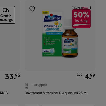
SUPER
DEAL
toevoegen
50%
aan
korting
verlanglijst
€ 33.95
33
.
van € 9.99 voor €
4
.
95
99
9
.
99
25
druppels
druppels
ML
5 MCG
Davitamon Vitamine D Aquosum 25 ML