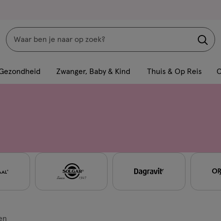
Zoeken
Interactie
met
Gezondheid
Zwanger, Baby & Kind
Thuis & Op Reis
C
dit
veld
opent
een
volledig
venster
met
geavanceerde
zoekopties
en