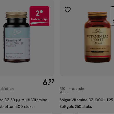
e
2
gen
toevoegen
aan
halve prijs
ijst
verlanglijst
€ 6.99
6
.
99
abletten
250
capsule
n
capsule
stuks
0 µg Multi Vitamine
Solgar Vitamine D3 1000 IU 2
abletten 300 stuks
Softgels 250 stuks