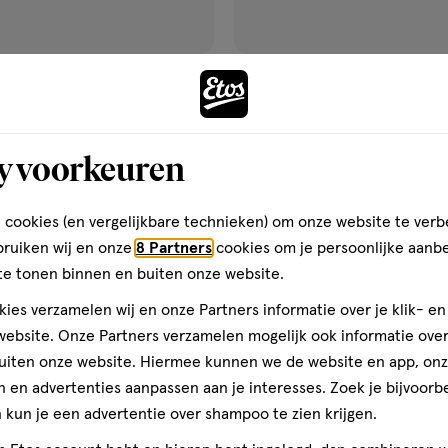
van € 10.99 voor € 5.49
5
.
49
10
.
99
130
smelttablet
smelttablet
stuks
itamine C Forte + D3
Davitamon Vitamine D 50+ Ci
y voorkeuren
pakking Bruistabletten 30
Smelttabletten 130 stuks
 cookies (en vergelijkbare technieken) om onze website te verb
Toevoegen
Toevoegen
1
verhoog aantal met één
,
Bijna uitverkocht!
Er zi
verh
bruiken wij en onze
8 Partners
cookies om je persoonlijke aanb
te tonen binnen en buiten onze website.
ies verzamelen wij en onze Partners informatie over je klik- e
Gratis
bezorging vanaf €35
Gratis
retour binnen 30 dag
ebsite. Onze Partners verzamelen mogelijk ook informatie over 
uiten onze website. Hiermee kunnen we de website en app, on
 en advertenties aanpassen aan je interesses. Zoek je bijvoorb
1+1
kun je een advertentie over shampoo te zien krijgen.
gen
toevoegen
gratis
aan