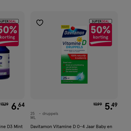
SUPER
DEAL
SUPER
DEAL
toevoegen
50%
50%
aan
korting
korting
verlanglijst
van € 13.29 voor € 6.64
6
.
van € 10.99 voor €
5
.
64
49
13
.
29
10
.
99
25
druppels
druppels
ML
ine D3 Mint
Davitamon Vitamine D 0-4 Jaar Baby en