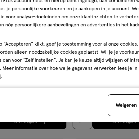
jn Etos account hebt en hierop bent ingelogd, dan combineren w
ijst
verlanglijst
t je persoonlijke voorkeuren en je aankopen in je account. W
ie voor analyse-doeleinden om onze klantinzichten te verbeter
an nóg persoonlijkere aanbevelingen en advertenties in het kade
 “Accepteren” klikt, geef je toestemming voor al onze cookies. 
rden alleen noodzakelijke cookies geplaatst. Wil je je voorkeur
s dan voor “Zelf instellen”. Je kan je keuze altijd wijzigen of int
. Meer informatie over hoe we je gegevens verwerken lees je in
€ 9.99
9
.
99
d
.
le
150 stuks
Davitamon Vitamine D3 20 M
Vitamine D3 25 MCG Capsules
Voordeelverpakking Smelttabl
Weigeren
stuks
Toevoegen
Toevoegen
1
verhoog aantal met één
,
Limiet bereikt.
Je kan m
verh