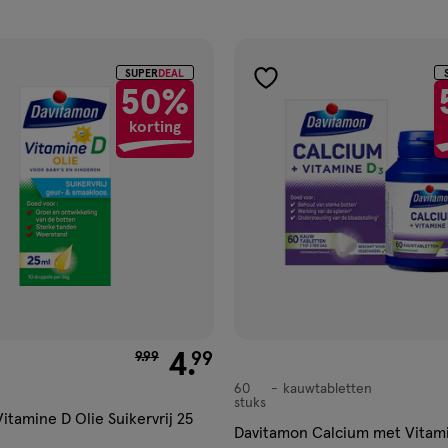
ucten
SUPER
DEAL
gen
toevoegen
50%
aan
korting
ijst
verlanglijst
van € 9.99 voor € 4.99
4
.
99
9
.
99
60
kauwtabletten
kauwtabletten
stuks
itamine D Olie Suikervrij 25
Davitamon Calcium met Vitam