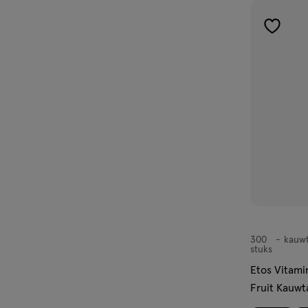
toevoe
aan
verlangl
300
kauwt
kauwtablette
stuks
Etos Vitamine D3 5
Fruit Kauwt