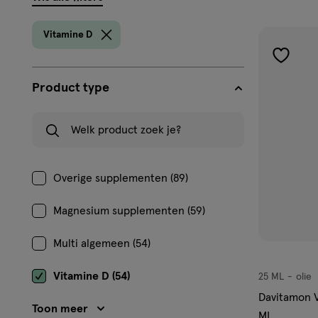
filters
prod
Vitamine D
toevoe
aan
Product type
verlangl
Welk product zoek je?
Overige supplementen (89)
Magnesium supplementen (59)
Multi algemeen (54)
Vitamine D (54)
25 ML
olie
olie
Davitamon V
Toon meer
ML