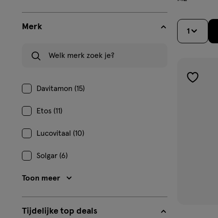
Merk
1
Welk merk zoek je?
toevoe
Davitamon (15)
aan
verlangl
Etos (11)
Lucovitaal (10)
Solgar (6)
Toon meer
Tijdelijke top deals