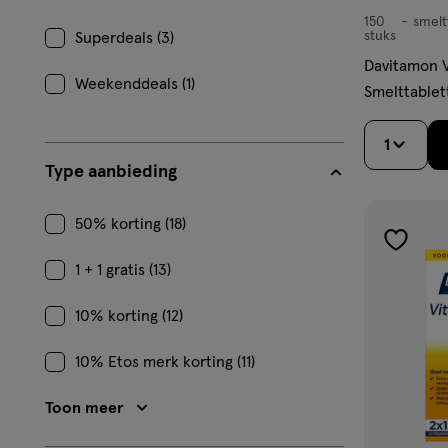
150
smelt
smelttablet
stuks
Superdeals (3)
Davitamon 
Weekenddeals (1)
Smelttablet
1
Type aanbieding
50% korting (18)
toevoe
1 + 1 gratis (13)
aan
verlangl
10% korting (12)
10% Etos merk korting (11)
Toon meer