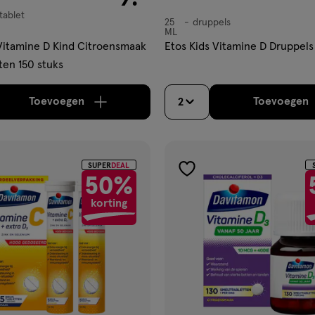
tablet
25
druppels
druppels
ML
Vitamine D Kind Citroensmaak
Etos Kids Vitamine D Druppels
ten 150 stuks
Toevoegen
Toevoegen
2
verhoog aantal met één
,
Limiet bereikt.
Je kan m
verh
SUPER
DEAL
gen
toevoegen
50%
aan
korting
ijst
verlanglijst