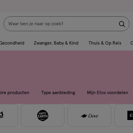
Zoeken
Interactie
met
Gezondheid
Zwanger, Baby & Kind
Thuis & Op Reis
C
dit
veld
opent
een
volledig
venster
aire producten
Type aanbieding
Mijn Etos voordelen
met
geavanceerde
zoekopties