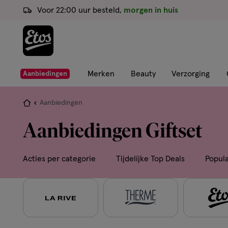
ga
Voor 22:00 uur besteld,
morgen in huis
naar
de
hoofd
content
ga
Merken
Beauty
Verzorging
Aanbiedingen
naar
de
Je
Aanbiedingen
zoekbalk
bent
Aanbiedingen Giftset
ga
hier:
naar
de
Acties per categorie
Tijdelijke Top Deals
Popul
footer