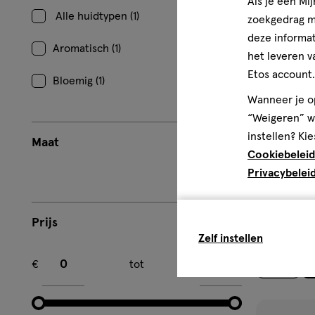
Als je een Mi
verlangl
Alle huidtypen (1)
zoekgedrag me
deze informat
Aromatisch (1)
het leveren v
Etos account.
Bloemig (1)
Wanneer je op
“Weigeren” wo
instellen? Kie
Maat
Cookiebeleid
Privacybelei
2 stuks
spr
spray
La Rive Mad
Prijs
Zelf instellen
Minimum bedrag
Maximum bedrag
1
€
tot
€