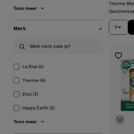
Therme Mys
Toon meer
Geschenkse
1
Merk
Welk merk zoek je?
toevoe
La Rive (6)
aan
verlangl
Therme (4)
Etos (3)
Happy Earth (3)
Toon meer