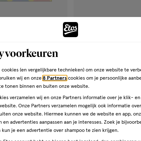
€ 13.49
13
.
49
4 stuks
 & Kids Essentials
La Rive Miniatuurset - Ladies
y voorkeuren
t 3x200 ML
 cookies (en vergelijkbare technieken) om onze website te verb
Toevoegen
Toevoegen
1
verhoog aantal met één
,
Bijna uitverkocht!
Er zi
verh
bruiken wij en onze
8 Partners
cookies om je persoonlijke aanb
te tonen binnen en buiten onze website.
ies verzamelen wij en onze Partners informatie over je klik- e
Gratis
bezorging vanaf €35
Gratis
retour binnen 30 dag
ebsite. Onze Partners verzamelen mogelijk ook informatie over 
uiten onze website. Hiermee kunnen we de website en app, on
 en advertenties aanpassen aan je interesses. Zoek je bijvoorb
kun je een advertentie over shampoo te zien krijgen.
gen
toevoegen
aan