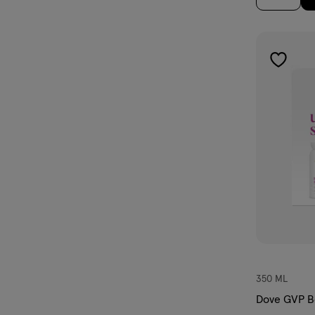
toevoe
aan
verlangl
350 ML
Dove GVP B