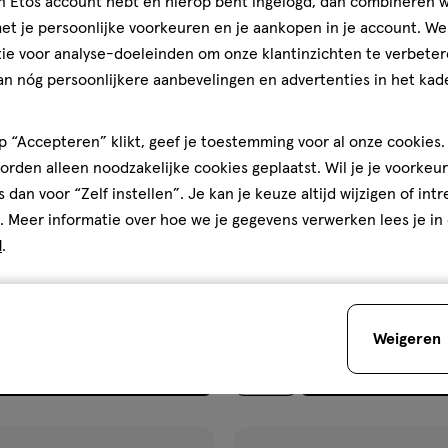
jn Etos account hebt en hierop bent ingelogd, dan combineren w
ijst
verlanglijst
t je persoonlijke voorkeuren en je aankopen in je account. W
ie voor analyse-doeleinden om onze klantinzichten te verbeter
an nóg persoonlijkere aanbevelingen en advertenties in het kade
 “Accepteren” klikt, geef je toestemming voor al onze cookies. 
rden alleen noodzakelijke cookies geplaatst. Wil je je voorkeur
s dan voor “Zelf instellen”. Je kan je keuze altijd wijzigen of int
. Meer informatie over hoe we je gegevens verwerken lees je in
€ 9.99
9
.
99
d
.
ay
2 stuks
spray
spray
ame Isabelle Giftset
La Rive Her Choice Giftset 2 s
Weigeren
Toevoegen
Toevoegen
1
verhoog aantal met één
,
Bijna uitverkocht!
Er zi
verh