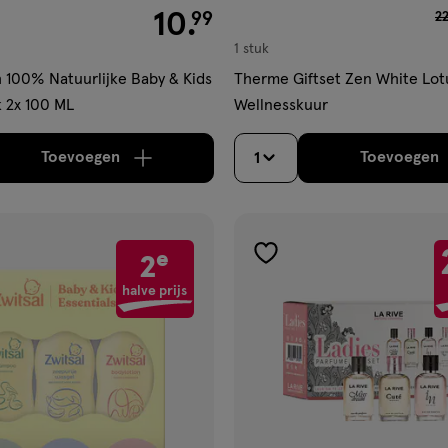
€ 10.99
10
.
va
99
2
1 stuk
 100% Natuurlijke Baby & Kids
Therme Giftset Zen White Lot
k 2x 100 ML
Wellnesskuur
Toevoegen
Toevoegen
1
verhoog aantal met één
,
Bijna uitverkocht!
Er zi
verh
e
2
gen
toevoegen
aan
halve prijs
ijst
verlanglijst