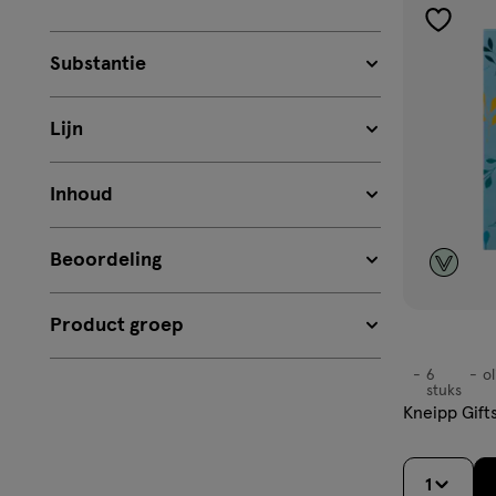
toevoe
aan
Substantie
verlangl
Lijn
Inhoud
Beoordeling
Product groep
6
ol
,
stuks
olie
Kneipp Gift
1