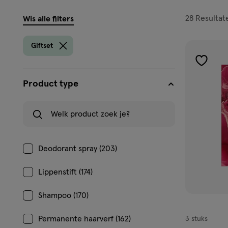
filters
28
Resultat
Wis alle filters
prod
Giftset
toevoe
aan
Product type
verlangl
Welk product zoek je?
Deodorant spray (203)
Lippenstift (174)
Shampoo (170)
Permanente haarverf (162)
3 stuks