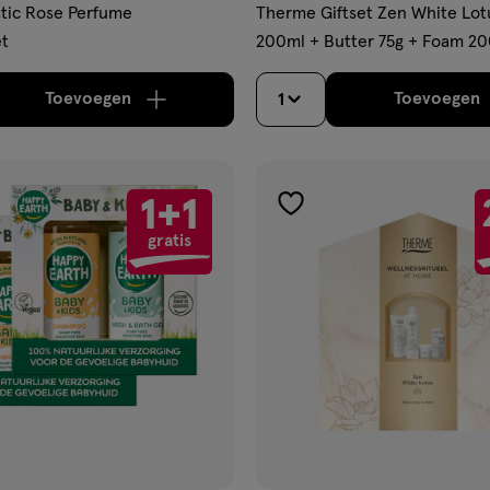
tic Rose Perfume
Therme Giftset Zen White Lot
t
200ml + Butter 75g + Foam 2
Toevoegen
Toevoegen
1
verhoog aantal met één
,
Limiet bereikt.
Je kan m
verh
1+1
gen
toevoegen
gratis
aan
ijst
verlanglijst