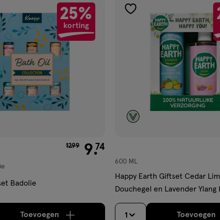
25%
gen
toevoegen
korting
aan
ijst
verlanglijst
van € 12.99 voor € 9.74
9
.
74
12
.
99
600 ML
ie
Happy Earth Giftset Cedar Li
set Badolie
Douchegel en Lavender Ylang
Toevoegen
Toevoegen
1
verhoog aantal met één
,
Bijna uitverkocht!
Er zi
verh