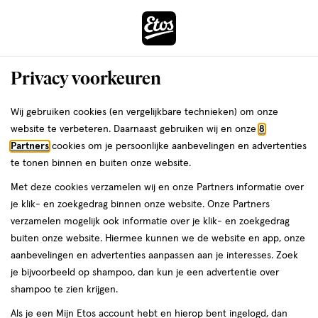
ga
Voor 22:00 uur besteld,
morgen in huis
naar
de
Menu
hoofd
Zoeken
Privacy voorkeuren
content
›
›
ga
Interactie
naar
Wij gebruiken cookies (en vergelijkbare technieken) om onze
Zóóómerdeals bij Etos!
Shop nu
met
de
website te verbeteren. Daarnaast gebruiken wij en onze
8
dit
zoekbalk
Partners
cookies om je persoonlijke aanbevelingen en advertenties
ers
Weleda
veld
ga
te tonen binnen en buiten onze website.
opent
naar
Met deze cookies verzamelen wij en onze Partners informatie over
een
de
je klik- en zoekgedrag binnen onze website. Onze Partners
volledig
footer
verzamelen mogelijk ook informatie over je klik- en zoekgedrag
venster
buiten onze website. Hiermee kunnen we de website en app, onze
met
aanbevelingen en advertenties aanpassen aan je interesses. Zoek
geavanceerde
je bijvoorbeeld op shampoo, dan kun je een advertentie over
zoekopties
shampoo te zien krijgen.
Als je een Mijn Etos account hebt en hierop bent ingelogd, dan