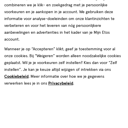
combineren we je klik- en zoekgedrag met je persoonlijke
voorkeuren en je aankopen in je account. We gebruiken deze
informatie voor analyse-doeleinden om onze klantinzichten te
Bevalling
verbeteren en voor het leveren van nóg persoonlijkere
aanbevelingen en advertenties in het kader van je Mijn Etos
opwekken
account.
Wanneer je op “Accepteren” klikt, geef je toestemming voor al
onze cookies. Bij “Weigeren” worden alleen noodzakelijke cookies
geplaatst. Wil je je voorkeuren zelf instellen? Kies dan voor “Zelf
instellen”. Je kan je keuze altijd wijzigen of intrekken via ons
Cookiebeleid
. Meer informatie over hoe we je gegevens
Het liefste wil je dat je kindje komt wanneer het er zelf klaar voor
verwerken lees je in ons
Privacybeleid
.
is. Maar soms is het medisch gezien noodzakelijk om een
bevalling op te wekken. Je lichaam wordt dan een handje
geholpen bij het laten beginnen van de bevalling. Wanneer is het
opwekken van de bevalling nodig? Hoe doet een verloskundige of
gynaecoloog dat precies? En wat kun je zelf doen? Wij geven
antwoord op je vragen.