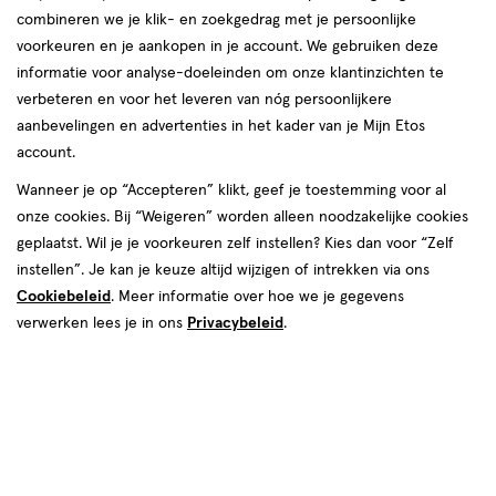
combineren we je klik- en zoekgedrag met je persoonlijke
voorkeuren en je aankopen in je account. We gebruiken deze
producten
informatie voor analyse-doeleinden om onze klantinzichten te
toevoegen
toevoegen
verbeteren en voor het leveren van nóg persoonlijkere
aan
aan
aanbevelingen en advertenties in het kader van je Mijn Etos
verlanglijst
verlanglijst
account.
Wanneer je op “Accepteren” klikt, geef je toestemming voor al
onze cookies. Bij “Weigeren” worden alleen noodzakelijke cookies
geplaatst. Wil je je voorkeuren zelf instellen? Kies dan voor “Zelf
instellen”. Je kan je keuze altijd wijzigen of intrekken via ons
Cookiebeleid
. Meer informatie over hoe we je gegevens
€ 7.69
7
.
€ 5.59
5
.
69
59
geneesmiddel
100
drankje
geneesmiddel
16
kauwtabletten
verwerken lees je in ons
Privacybeleid
.
geneesmiddel,
geneesmiddel,
ML
stuks
drankje
kauwtabletten
Sinaspril Vloeibaar Paracetamol
Sinaspril Paracetamol 120 MG
120 MG 100 ML
Kauwtabletten 16 stuks
Toevoegen
Toevoegen
1
1
verhoog aantal met één
,
Limiet bereikt.
verhoog aanta
Je kan m
Bijna uitverkocht