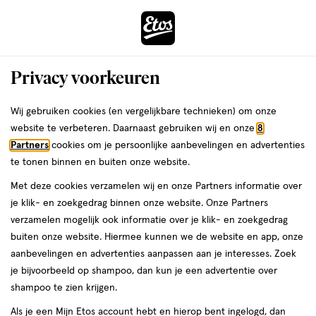
ga
Voor 22:00 uur besteld, maandag in huis
naar
de
Menu
hoofd
Zoeken
Privacy voorkeuren
content
›
›
ga
Interactie
naar
Wij gebruiken cookies (en vergelijkbare technieken) om onze
Je
Zwanger, Baby & Kind
Baby & kind accessoires
met
de
website te verbeteren. Daarnaast gebruiken wij en onze
8
bent
Fopspeen
dit
zoekbalk
Partners
cookies om je persoonlijke aanbevelingen en advertenties
ers
Weleda
hier:
veld
ga
te tonen binnen en buiten onze website.
opent
naar
Fopspenen
Drinkbekers
Bakjes & lepels
Bijtringen
Met deze cookies verzamelen wij en onze Partners informatie over
een
de
je klik- en zoekgedrag binnen onze website. Onze Partners
volledig
footer
verzamelen mogelijk ook informatie over je klik- en zoekgedrag
venster
buiten onze website. Hiermee kunnen we de website en app, onze
met
aanbevelingen en advertenties aanpassen aan je interesses. Zoek
geavanceerde
je bijvoorbeeld op shampoo, dan kun je een advertentie over
zoekopties
Filteren
(152)
Sorteer
1
shampoo te zien krijgen.
Als je een Mijn Etos account hebt en hierop bent ingelogd, dan