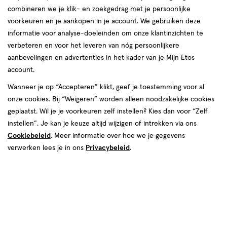
combineren we je klik- en zoekgedrag met je persoonlijke
Fopspeen
voorkeuren en je aankopen in je account. We gebruiken deze
informatie voor analyse-doeleinden om onze klantinzichten te
producten
verbeteren en voor het leveren van nóg persoonlijkere
aanbevelingen en advertenties in het kader van je Mijn Etos
toevoegen
toevoegen
account.
aan
aan
verlanglijst
verlanglijst
Wanneer je op “Accepteren” klikt, geef je toestemming voor al
onze cookies. Bij “Weigeren” worden alleen noodzakelijke cookies
geplaatst. Wil je je voorkeuren zelf instellen? Kies dan voor “Zelf
instellen”. Je kan je keuze altijd wijzigen of intrekken via ons
Cookiebeleid
. Meer informatie over hoe we je gegevens
verwerken lees je in ons
Privacybeleid
.
€ 10.49
10
.
€ 10.99
10
.
49
99
0 - 6
2
0-6
2
0
0-
maanden
stuks
maanden
stuks
-
6
Philips Avent Fopspeen Ultra
Difrax LOVI Prime Fopspeen 0-
6
maanden,
Soft Nighttime 0-6M SCF094/01
6M Coconut/Pistachio 2 stuks
maanden,
2 stuks
Toevoegen
Toevoegen
1
1
verhoog aantal met één
,
Limiet bereikt.
verhoog aanta
Je kan m