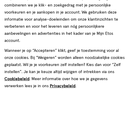
producten
combineren we je klik- en zoekgedrag met je persoonlijke
1+1
voorkeuren en je aankopen in je account. We gebruiken deze
toevoegen
gratis
informatie voor analyse-doeleinden om onze klantinzichten te
aan
verbeteren en voor het leveren van nóg persoonlijkere
verlanglijst
aanbevelingen en advertenties in het kader van je Mijn Etos
account.
Wanneer je op “Accepteren” klikt, geef je toestemming voor al
onze cookies. Bij “Weigeren” worden alleen noodzakelijke cookies
geplaatst. Wil je je voorkeuren zelf instellen? Kies dan voor “Zelf
€ 16.99
16
.
99
instellen”. Je kan je keuze altijd wijzigen of intrekken via ons
115
crème
crème
GR
Cookiebeleid
. Meer informatie over hoe we je gegevens
Syoss Haarverf 1-4 Cosmic Blue
verwerken lees je in ons
Privacybeleid
.
+11
Toevoegen
2
verhoog aantal met één
,
Limiet bereikt.
Je kan m
Gratis
bezorging vanaf €35