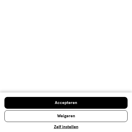
Welkomstkorting
10% korting op véél Etos eigen merk-producten
Digitaal zegels sparen
Verjaardagskorting
Log in en profiteer
Copyright 2026 @ Etos
Algemene voorwaarden
Privacybeleid
Cookiebeleid
Toegankelijkheidsverklaring
Ahold Delhaize
Kwetsbaarheid melden
Accepteren
Weigeren
Zelf instellen