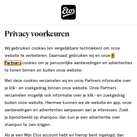
ga
Voor 22:00 uur besteld,
morgen in huis
naar
de
Menu
hoofd
Zoeken
Privacy voorkeuren
content
›
›
ga
Interactie
naar
Wij gebruiken cookies (en vergelijkbare technieken) om onze
Je
Verzorging
Haarverzorging
Haarverf
met
de
website te verbeteren. Daarnaast gebruiken wij en onze
8
bent
Haarverf Blauw
dit
zoekbalk
Partners
cookies om je persoonlijke aanbevelingen en advertenties
ers
Weleda
hier:
veld
ga
te tonen binnen en buiten onze website.
opent
naar
Permanente haarverf
Semi-permanent haarverf
Uitgroei haark
Met deze cookies verzamelen wij en onze Partners informatie over
een
de
je klik- en zoekgedrag binnen onze website. Onze Partners
volledig
footer
verzamelen mogelijk ook informatie over je klik- en zoekgedrag
venster
Filteren
(1)
Sorteer
1
buiten onze website. Hiermee kunnen we de website en app, onze
met
aanbevelingen en advertenties aanpassen aan je interesses. Zoek
geavanceerde
je bijvoorbeeld op shampoo, dan kun je een advertentie over
zoekopties
Blauw
shampoo te zien krijgen.
Als je een Mijn Etos account hebt en hierop bent ingelogd, dan