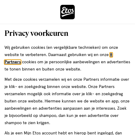
ga
Voor 22:00 uur besteld, maandag in huis
naar
de
Menu
hoofd
Zoeken
Privacy voorkeuren
content
›
›
ga
Interactie
naar
Wij gebruiken cookies (en vergelijkbare technieken) om onze
Je
Verzorging
Haarverzorging
met
de
website te verbeteren. Daarnaast gebruiken wij en onze
8
bent
Haarborstel
dit
zoekbalk
Partners
cookies om je persoonlijke aanbevelingen en advertenties
ers
Weleda
hier:
veld
ga
te tonen binnen en buiten onze website.
opent
naar
Shampoo
Conditioner
Droogshampoo
Haarstyling
Haarverf
Haaro
Met deze cookies verzamelen wij en onze Partners informatie over
een
de
je klik- en zoekgedrag binnen onze website. Onze Partners
volledig
footer
verzamelen mogelijk ook informatie over je klik- en zoekgedrag
venster
buiten onze website. Hiermee kunnen we de website en app, onze
met
aanbevelingen en advertenties aanpassen aan je interesses. Zoek
geavanceerde
je bijvoorbeeld op shampoo, dan kun je een advertentie over
zoekopties
Filteren
(29)
Sorteer
1
shampoo te zien krijgen.
Als je een Mijn Etos account hebt en hierop bent ingelogd, dan