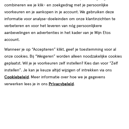
combineren we je klik- en zoekgedrag met je persoonlijke
Haarborstel
voorkeuren en je aankopen in je account. We gebruiken deze
informatie voor analyse-doeleinden om onze klantinzichten te
producten
verbeteren en voor het leveren van nóg persoonlijkere
Mijn
Etos
aanbevelingen en advertenties in het kader van je Mijn Etos
toevoegen
toevoegen
10%
account.
aan
aan
korting
verlanglijst
verlanglijst
Wanneer je op “Accepteren” klikt, geef je toestemming voor al
onze cookies. Bij “Weigeren” worden alleen noodzakelijke cookies
geplaatst. Wil je je voorkeuren zelf instellen? Kies dan voor “Zelf
instellen”. Je kan je keuze altijd wijzigen of intrekken via ons
Cookiebeleid
. Meer informatie over hoe we je gegevens
verwerken lees je in ons
Privacybeleid
.
€ 17.99
17
.
van € 5.99 v
5
.
99
5
.
99
39
1 stuk
1 stuk
Tangle Teezer Wet Detangler
Etos Detangler Borstel Met
Millennial Pink
Handvat
Toevoegen
Toevoegen
1
1
verhoog aantal met één
,
Bijna uitverkocht!
verhoog aanta
Er zi