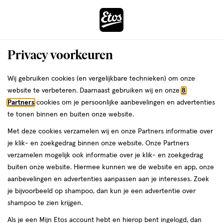
ga
Voor 22:00 uur besteld,
morgen in huis
naar
de
Menu
hoofd
Zoeken
Privacy voorkeuren
content
›
›
ga
Interactie
naar
Wij gebruiken cookies (en vergelijkbare technieken) om onze
Je
Verzorging
Haarverzorging
met
de
website te verbeteren. Daarnaast gebruiken wij en onze
8
bent
Vichy Haarverzorging
dit
zoekbalk
Partners
cookies om je persoonlijke aanbevelingen en advertenties
ers
Weleda
hier:
veld
ga
te tonen binnen en buiten onze website.
opent
naar
Shampoo
Conditioner
Droogshampoo
Haarstyling
Haarverf
Haaro
Met deze cookies verzamelen wij en onze Partners informatie over
een
de
je klik- en zoekgedrag binnen onze website. Onze Partners
volledig
footer
verzamelen mogelijk ook informatie over je klik- en zoekgedrag
venster
buiten onze website. Hiermee kunnen we de website en app, onze
met
aanbevelingen en advertenties aanpassen aan je interesses. Zoek
geavanceerde
je bijvoorbeeld op shampoo, dan kun je een advertentie over
zoekopties
Filteren
(25)
Sorteer
1
shampoo te zien krijgen.
Als je een Mijn Etos account hebt en hierop bent ingelogd, dan