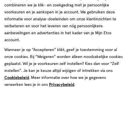
combineren we je klik- en zoekgedrag met je persoonlijke
Vichy
voorkeuren en je aankopen in je account. We gebruiken deze
informatie voor analyse-doeleinden om onze klantinzichten te
producten
Bijna uitverkocht
verbeteren en voor het leveren van nóg persoonlijkere
aanbevelingen en advertenties in het kader van je Mijn Etos
toevoegen
toevoegen
account.
aan
aan
verlanglijst
verlanglijst
Wanneer je op “Accepteren” klikt, geef je toestemming voor al
onze cookies. Bij “Weigeren” worden alleen noodzakelijke cookies
geplaatst. Wil je je voorkeuren zelf instellen? Kies dan voor “Zelf
instellen”. Je kan je keuze altijd wijzigen of intrekken via ons
Cookiebeleid
. Meer informatie over hoe we je gegevens
verwerken lees je in ons
Privacybeleid
.
€ 22.50
22
.
€ 26.50
26
.
50
50
390
pomp
390 ML
pomp
ML
Vichy Dercos Anti-Roos DS
Vichy Dercos Anti-Roos
Shampoo NH/VH Navulling 390
Shampoo 390 ML
ML
Toevoegen
Toevoegen
1
1
verhoog aantal met één
,
Bijna uitverkocht!
verhoog aanta
Er is