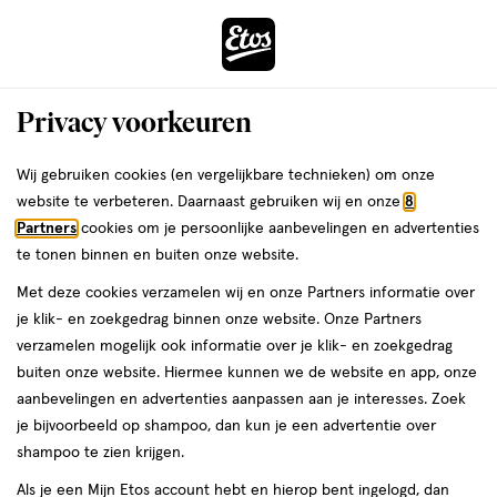
ga
Voor 22:00 uur besteld,
morgen in huis
naar
de
Menu
hoofd
Zoeken
Privacy voorkeuren
content
›
›
ga
Interactie
naar
Wij gebruiken cookies (en vergelijkbare technieken) om onze
Je
Verzorging
Lichaamsverzorging
Handverzorging
Nagelknippers
met
de
website te verbeteren. Daarnaast gebruiken wij en onze
8
bent
Nagelknippers
dit
zoekbalk
Partners
cookies om je persoonlijke aanbevelingen en advertenties
ers
Weleda
hier:
veld
ga
te tonen binnen en buiten onze website.
opent
naar
Met deze cookies verzamelen wij en onze Partners informatie over
een
de
je klik- en zoekgedrag binnen onze website. Onze Partners
volledig
footer
verzamelen mogelijk ook informatie over je klik- en zoekgedrag
venster
buiten onze website. Hiermee kunnen we de website en app, onze
met
aanbevelingen en advertenties aanpassen aan je interesses. Zoek
Filteren
(11)
Sorteer
1
geavanceerde
je bijvoorbeeld op shampoo, dan kun je een advertentie over
zoekopties
shampoo te zien krijgen.
Nagelknippers
Als je een Mijn Etos account hebt en hierop bent ingelogd, dan