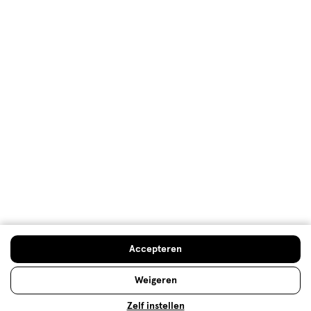
Welkomstkorting
10% korting op véél Etos eigen merk-producten
Digitaal zegels sparen
Verjaardagskorting
Log in en profiteer
Copyright 2026 @ Etos
Algemene voorwaarden
Privacybeleid
Cookiebeleid
Toegankelijkheidsverklaring
Ahold Delhaize
Kwetsbaarheid melden
Accepteren
Weigeren
Zelf instellen