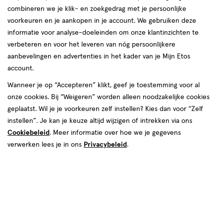
combineren we je klik- en zoekgedrag met je persoonlijke
voorkeuren en je aankopen in je account. We gebruiken deze
producten
informatie voor analyse-doeleinden om onze klantinzichten te
Mijn
Etos
Mijn
Etos
toevoegen
toevoegen
verbeteren en voor het leveren van nóg persoonlijkere
10%
10%
aan
aan
aanbevelingen en advertenties in het kader van je Mijn Etos
korting
korting
verlanglijst
verlanglijst
account.
Wanneer je op “Accepteren” klikt, geef je toestemming voor al
onze cookies. Bij “Weigeren” worden alleen noodzakelijke cookies
geplaatst. Wil je je voorkeuren zelf instellen? Kies dan voor “Zelf
instellen”. Je kan je keuze altijd wijzigen of intrekken via ons
Cookiebeleid
. Meer informatie over hoe we je gegevens
van € 2.99 voor € 2.69
2
.
van € 4.99 vo
4
.
2
.
99
69
4
.
99
49
1 stuk
1 stuk
verwerken lees je in ons
Privacybeleid
.
Etos Nagelknipper 8 CM
Etos Nagelschaar
Toevoegen
Toevoegen
1
1
verhoog aantal met één
,
Bijna uitverkocht!
verhoog aanta
Er zi