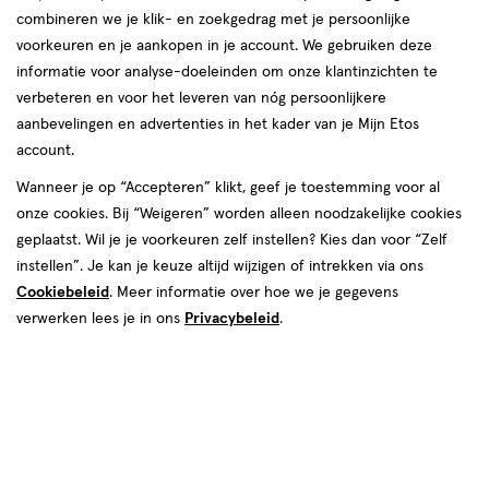
combineren we je klik- en zoekgedrag met je persoonlijke
voorkeuren en je aankopen in je account. We gebruiken deze
Louis Widmer
informatie voor analyse-doeleinden om onze klantinzichten te
verbeteren en voor het leveren van nóg persoonlijkere
producten
aanbevelingen en advertenties in het kader van je Mijn Etos
Bijna uitverkocht
account.
toevoegen
toevoegen
Wanneer je op “Accepteren” klikt, geef je toestemming voor al
aan
aan
onze cookies. Bij “Weigeren” worden alleen noodzakelijke cookies
verlanglijst
verlanglijst
geplaatst. Wil je je voorkeuren zelf instellen? Kies dan voor “Zelf
instellen”. Je kan je keuze altijd wijzigen of intrekken via ons
Cookiebeleid
. Meer informatie over hoe we je gegevens
verwerken lees je in ons
Privacybeleid
.
€ 21.90
21
.
€ 16.50
16
.
90
50
200
olie
50
roller
olie
roller
ML
ML
Louis Widmer Remederm
Louis Widmer Bodycare Deo
Doucheolie Licht Geparfumeerd
Roll-On Zonder Parfum 50 ML
200 ML