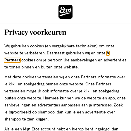
ga
Voor 22:00 uur besteld,
morgen in huis
naar
de
Menu
hoofd
Zoeken
Privacy voorkeuren
content
›
›
ga
Interactie
naar
Wij gebruiken cookies (en vergelijkbare technieken) om onze
Je
Verzorging
Lichaamsverzorging
met
de
website te verbeteren. Daarnaast gebruiken wij en onze
8
bent
Louis Widmer
dit
zoekbalk
Partners
cookies om je persoonlijke aanbevelingen en advertenties
ers
Weleda
hier:
veld
ga
te tonen binnen en buiten onze website.
Lichaamsverzorging
opent
naar
Met deze cookies verzamelen wij en onze Partners informatie over
een
de
je klik- en zoekgedrag binnen onze website. Onze Partners
Zonbescherming
Deodorant
Bad & douche
Scheren & ontharin
volledig
footer
verzamelen mogelijk ook informatie over je klik- en zoekgedrag
venster
buiten onze website. Hiermee kunnen we de website en app, onze
met
aanbevelingen en advertenties aanpassen aan je interesses. Zoek
geavanceerde
je bijvoorbeeld op shampoo, dan kun je een advertentie over
zoekopties
shampoo te zien krijgen.
Filteren
(16)
Sorteer
1
Als je een Mijn Etos account hebt en hierop bent ingelogd, dan