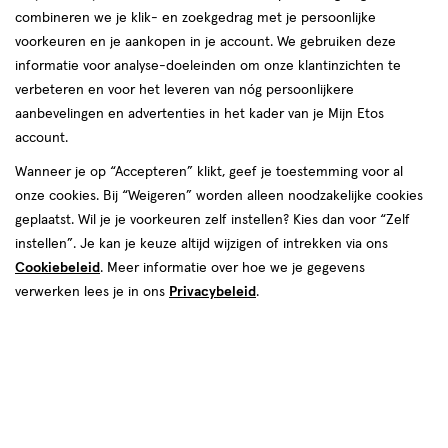
combineren we je klik- en zoekgedrag met je persoonlijke
voorkeuren en je aankopen in je account. We gebruiken deze
producten
informatie voor analyse-doeleinden om onze klantinzichten te
50%
toevoegen
toevoegen
verbeteren en voor het leveren van nóg persoonlijkere
korting
aan
aan
aanbevelingen en advertenties in het kader van je Mijn Etos
verlanglijst
verlanglijst
account.
Wanneer je op “Accepteren” klikt, geef je toestemming voor al
onze cookies. Bij “Weigeren” worden alleen noodzakelijke cookies
geplaatst. Wil je je voorkeuren zelf instellen? Kies dan voor “Zelf
instellen”. Je kan je keuze altijd wijzigen of intrekken via ons
Cookiebeleid
. Meer informatie over hoe we je gegevens
€ 24.99
24
.
van € 22.99 voo
11
.
99
22
.
99
49
30
crème
1
crème
verwerken lees je in ons
Privacybeleid
.
crème
crème
ML
stuk
L'Oréal Paris True Match 2-3
L'Oréal Paris Infaillible Skin Ink
Light Getint Serum 30 ML
Light Neutral 15 Foundation
Concealer
+2
+11
Toevoegen
Toevoegen
1
1
verhoog aantal met één
,
Bijna uitverkocht!
verhoog aanta
Er zi