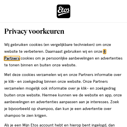
ga
Voor 22:00 uur besteld,
morgen in huis
naar
de
Menu
hoofd
Zoeken
Privacy voorkeuren
content
›
›
ga
Interactie
naar
Wij gebruiken cookies (en vergelijkbare technieken) om onze
Je
Beauty
Make-up
Gezichtsmake-up
Foundation
met
de
website te verbeteren. Daarnaast gebruiken wij en onze
8
bent
L'Oréal Paris Foundation
dit
zoekbalk
Partners
cookies om je persoonlijke aanbevelingen en advertenties
ers
Weleda
hier:
veld
ga
te tonen binnen en buiten onze website.
opent
naar
Met deze cookies verzamelen wij en onze Partners informatie over
een
de
je klik- en zoekgedrag binnen onze website. Onze Partners
volledig
footer
verzamelen mogelijk ook informatie over je klik- en zoekgedrag
venster
buiten onze website. Hiermee kunnen we de website en app, onze
met
aanbevelingen en advertenties aanpassen aan je interesses. Zoek
Filteren
(96)
Sorteer
1
geavanceerde
je bijvoorbeeld op shampoo, dan kun je een advertentie over
zoekopties
shampoo te zien krijgen.
L'Oréal Paris
Als je een Mijn Etos account hebt en hierop bent ingelogd, dan