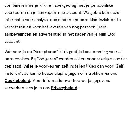
combineren we je klik- en zoekgedrag met je persoonlijke
Maybelline
voorkeuren en je aankopen in je account. We gebruiken deze
informatie voor analyse-doeleinden om onze klantinzichten te
producten
verbeteren en voor het leveren van nóg persoonlijkere
1+1
1+1
aanbevelingen en advertenties in het kader van je Mijn Etos
toevoegen
toevoegen
gratis
gratis
account.
aan
aan
verlanglijst
verlanglijst
Wanneer je op “Accepteren” klikt, geef je toestemming voor al
onze cookies. Bij “Weigeren” worden alleen noodzakelijke cookies
geplaatst. Wil je je voorkeuren zelf instellen? Kies dan voor “Zelf
instellen”. Je kan je keuze altijd wijzigen of intrekken via ons
Cookiebeleid
. Meer informatie over hoe we je gegevens
verwerken lees je in ons
Privacybeleid
.
€ 21.99
21
.
€ 21.99
21
.
99
99
7.2
wax
6 ML
wax
wax
wax
ML
Maybelline New York Lash
Maybelline New York Lash
Sensational Sky High Waterproof
Sensational Sky High Mascara
Mascara Zwart
+8
Very Black
+8
Toevoegen
Toevoegen