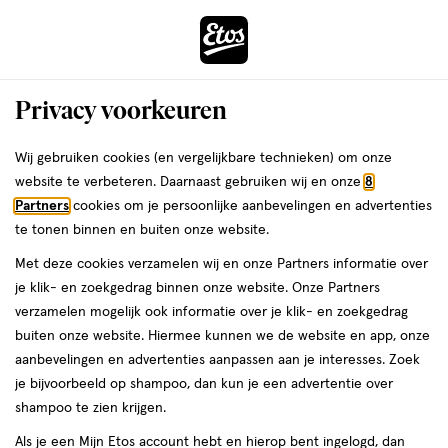
ga
Voor 22:00 uur besteld,
morgen in huis
naar
de
Menu
hoofd
Zoeken
Privacy voorkeuren
content
›
›
ga
Interactie
naar
Wij gebruiken cookies (en vergelijkbare technieken) om onze
Je
Beauty
Make-up
met
de
website te verbeteren. Daarnaast gebruiken wij en onze
8
bent
Maybelline Make-up
dit
zoekbalk
Partners
cookies om je persoonlijke aanbevelingen en advertenties
ers
Weleda
hier:
veld
ga
te tonen binnen en buiten onze website.
opent
naar
Oogmake-up
Lipmake-up
Gezichtsmake-up
Wenkbrauwmake-
Met deze cookies verzamelen wij en onze Partners informatie over
een
de
je klik- en zoekgedrag binnen onze website. Onze Partners
volledig
footer
verzamelen mogelijk ook informatie over je klik- en zoekgedrag
venster
buiten onze website. Hiermee kunnen we de website en app, onze
met
aanbevelingen en advertenties aanpassen aan je interesses. Zoek
geavanceerde
je bijvoorbeeld op shampoo, dan kun je een advertentie over
zoekopties
Filteren
(370)
Sorteer
1
shampoo te zien krijgen.
Als je een Mijn Etos account hebt en hierop bent ingelogd, dan