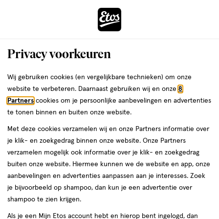
ga
Voor 22:00 uur besteld,
morgen in huis
naar
de
Menu
hoofd
Zoeken
Privacy voorkeuren
content
›
›
ga
Interactie
naar
Wij gebruiken cookies (en vergelijkbare technieken) om onze
Je
Nagellak
Alles van Etos
met
de
website te verbeteren. Daarnaast gebruiken wij en onze
8
bent
Etos Pure Nagellak Happy Coral 5 ML
dit
zoekbalk
Partners
cookies om je persoonlijke aanbevelingen en advertenties
ers
Weleda
hier:
veld
ga
te tonen binnen en buiten onze website.
5
3.4
5 ML
lak
3.4/5
(37)
opent
naar
Met deze cookies verzamelen wij en onze Partners informatie over
ML,
van
een
de
Mijn
Etos
lak
je klik- en zoekgedrag binnen onze website. Onze Partners
5
volledig
footer
verzamelen mogelijk ook informatie over je klik- en zoekgedrag
toevoegen
10%
sterren
venster
buiten onze website. Hiermee kunnen we de website en app, onze
korting
aan
op
met
aanbevelingen en advertenties aanpassen aan je interesses. Zoek
verlanglijst
basis
geavanceerde
je bijvoorbeeld op shampoo, dan kun je een advertentie over
van
zoekopties
shampoo te zien krijgen.
37
reviews
Als je een Mijn Etos account hebt en hierop bent ingelogd, dan