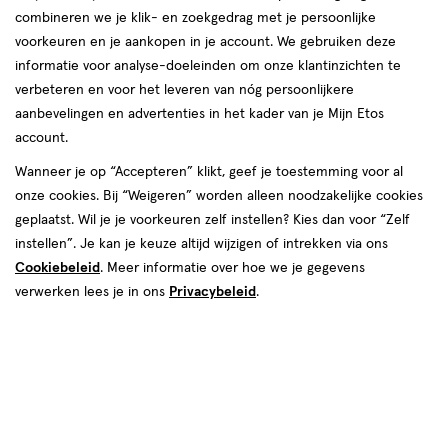
combineren we je klik- en zoekgedrag met je persoonlijke
voorkeuren en je aankopen in je account. We gebruiken deze
informatie voor analyse-doeleinden om onze klantinzichten te
verbeteren en voor het leveren van nóg persoonlijkere
Kleur
aanbevelingen en advertenties in het kader van je Mijn Etos
Happy Coral
account.
Wanneer je op “Accepteren” klikt, geef je toestemming voor al
van € 2.99 voor € 2.69
2
.
99
Mijn
Etos
10% korting
Product
2
.
69
onze cookies. Bij “Weigeren” worden alleen noodzakelijke cookies
badge
geplaatst. Wil je je voorkeuren zelf instellen? Kies dan voor “Zelf
Je bespaart €0,30
tooltip
instellen”. Je kan je keuze altijd wijzigen of intrekken via ons
Cookiebeleid
. Meer informatie over hoe we je gegevens
Spaar 1 Air Mile
verwerken lees je in ons
Privacybeleid
.
Online op voorraad
Vóór 22:00 uur besteld, morgen in huis
1
In mijn winkelmandje
verhoog
aantal