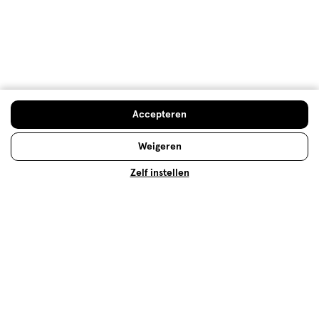
Behulpzaam?
(
0
)
(
0
)
Melden
Meer laden
Accepteren
Hoe controleren en plaatsen wij reviews?
Weigeren
Advies & Inspiratie
Zelf instellen