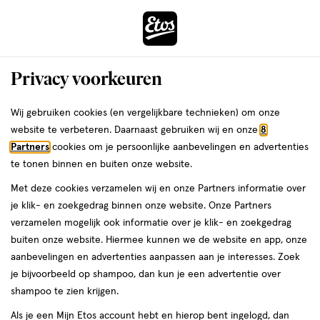
ga
Voor 22:00 uur besteld,
morgen in huis
naar
de
Menu
hoofd
Zoeken
Privacy voorkeuren
content
›
›
ga
Interactie
naar
Wij gebruiken cookies (en vergelijkbare technieken) om onze
Je
Nagellak
Alles van Etos
met
de
website te verbeteren. Daarnaast gebruiken wij en onze
8
bent
Etos Pure Nagellak Top Coat 5 ML
dit
zoekbalk
Partners
cookies om je persoonlijke aanbevelingen en advertenties
ers
Weleda
hier:
veld
ga
te tonen binnen en buiten onze website.
5
3.4
5 ML
lak
3.4/5
(37)
opent
naar
Met deze cookies verzamelen wij en onze Partners informatie over
ML,
van
een
de
Mijn
Etos
lak
je klik- en zoekgedrag binnen onze website. Onze Partners
5
volledig
footer
verzamelen mogelijk ook informatie over je klik- en zoekgedrag
toevoegen
10%
sterren
venster
buiten onze website. Hiermee kunnen we de website en app, onze
korting
aan
op
met
aanbevelingen en advertenties aanpassen aan je interesses. Zoek
verlanglijst
basis
geavanceerde
je bijvoorbeeld op shampoo, dan kun je een advertentie over
van
zoekopties
shampoo te zien krijgen.
37
reviews
Als je een Mijn Etos account hebt en hierop bent ingelogd, dan