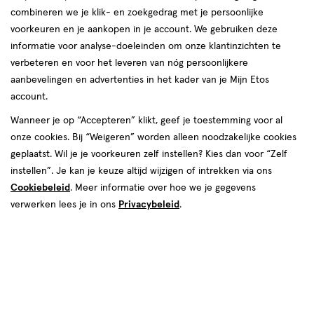
combineren we je klik- en zoekgedrag met je persoonlijke
voorkeuren en je aankopen in je account. We gebruiken deze
informatie voor analyse-doeleinden om onze klantinzichten te
verbeteren en voor het leveren van nóg persoonlijkere
Kleur
aanbevelingen en advertenties in het kader van je Mijn Etos
---
account.
Wanneer je op “Accepteren” klikt, geef je toestemming voor al
van € 2.99 voor € 2.69
2
.
99
Mijn
Etos
10% korting
Product
2
.
69
onze cookies. Bij “Weigeren” worden alleen noodzakelijke cookies
badge
geplaatst. Wil je je voorkeuren zelf instellen? Kies dan voor “Zelf
Je bespaart €0,30
tooltip
instellen”. Je kan je keuze altijd wijzigen of intrekken via ons
Cookiebeleid
. Meer informatie over hoe we je gegevens
Spaar 1 Air Mile
verwerken lees je in ons
Privacybeleid
.
Online op voorraad
Vóór 22:00 uur besteld, morgen in huis
1
In mijn winkelmandje
verhoog
aantal