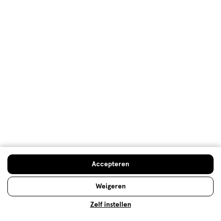
Prijs
Prijs, 3.0 van 5
3.0
Gebruiksgemak
Gebruiksgemak, 2.0 van 5
2.0
Behulpzaam?
(
0
)
(
0
)
Melden
Meer laden
Hoe controleren en plaatsen wij reviews?
Accepteren
Advies & Inspiratie
Weigeren
Zelf instellen