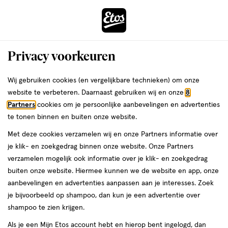
ga
Voor 22:00 uur besteld,
morgen in huis
naar
de
Menu
hoofd
Zoeken
Privacy voorkeuren
content
›
›
ga
Interactie
naar
Wij gebruiken cookies (en vergelijkbare technieken) om onze
Je
Nagellak
Alles van Etos
met
de
website te verbeteren. Daarnaast gebruiken wij en onze
8
bent
Etos Pure Nagellak Hearts 5 ML
dit
zoekbalk
Partners
cookies om je persoonlijke aanbevelingen en advertenties
ers
Weleda
hier:
veld
ga
te tonen binnen en buiten onze website.
5
3.4
5 ML
lak
3.4/5
(37)
opent
naar
Met deze cookies verzamelen wij en onze Partners informatie over
ML,
van
een
de
Mijn
Etos
lak
je klik- en zoekgedrag binnen onze website. Onze Partners
5
volledig
footer
verzamelen mogelijk ook informatie over je klik- en zoekgedrag
toevoegen
10%
sterren
venster
buiten onze website. Hiermee kunnen we de website en app, onze
korting
aan
op
met
aanbevelingen en advertenties aanpassen aan je interesses. Zoek
verlanglijst
basis
geavanceerde
je bijvoorbeeld op shampoo, dan kun je een advertentie over
van
zoekopties
shampoo te zien krijgen.
37
reviews
Als je een Mijn Etos account hebt en hierop bent ingelogd, dan