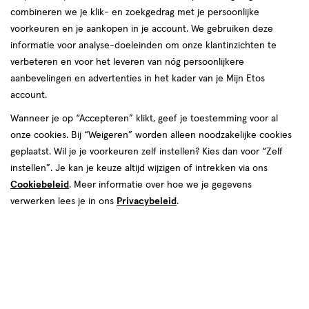
combineren we je klik- en zoekgedrag met je persoonlijke
voorkeuren en je aankopen in je account. We gebruiken deze
informatie voor analyse-doeleinden om onze klantinzichten te
verbeteren en voor het leveren van nóg persoonlijkere
aanbevelingen en advertenties in het kader van je Mijn Etos
account.
Kleur
Wanneer je op “Accepteren” klikt, geef je toestemming voor al
onze cookies. Bij “Weigeren” worden alleen noodzakelijke cookies
Hearts
geplaatst. Wil je je voorkeuren zelf instellen? Kies dan voor “Zelf
instellen”. Je kan je keuze altijd wijzigen of intrekken via ons
van € 2.99 voor € 2.69
2
.
99
Mijn
Etos
10% korting
Product
2
.
Cookiebeleid
69
. Meer informatie over hoe we je gegevens
badge
verwerken lees je in ons
Privacybeleid
.
Je bespaart €0,30
tooltip
Spaar 1 Air Mile
Online op voorraad
Vóór 22:00 uur besteld, morgen in huis