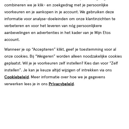
combineren we je klik- en zoekgedrag met je persoonlijke
voorkeuren en je aankopen in je account. We gebruiken deze
informatie voor analyse-doeleinden om onze klantinzichten te
verbeteren en voor het leveren van nóg persoonlijkere
Maat
aanbevelingen en advertenties in het kader van je Mijn Etos
-2,5
-3
-3,25
-3,5
-3,75
-4
-4,5
-2,75
account.
Wanneer je op “Accepteren” klikt, geef je toestemming voor al
€ 8.99
8
.
99
2 voor 14.00
Product
onze cookies. Bij “Weigeren” worden alleen noodzakelijke cookies
badge
Je bespaart €3,98 bij 2 stuks
geplaatst. Wil je je voorkeuren zelf instellen? Kies dan voor “Zelf
tooltip
instellen”. Je kan je keuze altijd wijzigen of intrekken via ons
Spaar 3 Air Miles
Cookiebeleid
. Meer informatie over hoe we je gegevens
verwerken lees je in ons
Privacybeleid
.
Online op voorraad
Vóór 22:00 uur besteld, morgen in huis
2
In mijn winkelmandje
verhoog
aantal