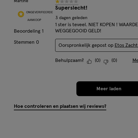
Martine
1 van 5 sterren.
reviews.
Superslecht!
ONGEVERIFIEERDE
3 dagen geleden
AANKOOP
1 ster is teveel. NIET KOPEN ! WAAR
WEGGEGOOID GELD!
Beoordeling
1
Stemmen
0
Oorspronkelijk gepost op
Etos Zacht
Behulpzaam?
(
0
)
(
0
)
Me
Meer laden
Hoe controleren en plaatsen wij reviews?