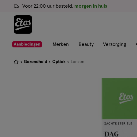
ga
Voor 22:00 uur besteld,
morgen in huis
naar
de
hoofd
content
ga
Merken
Beauty
Verzorging
Aanbiedingen
naar
de
Je
Gezondheid
Optiek
Lenzen
zoekbalk
bent
ga
hier:
naar
de
footer