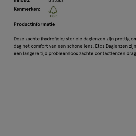
Inhoud:
15 stuks
Kenmerken:
Productinformatie
Deze zachte (hydrofiele) steriele daglenzen zijn prettig 
dag het comfort van een schone lens. Etos Daglenzen zij
een langere tijd probleemloos zachte contactlenzen dra
• Dagelijks gebruik
• Verkrijgbaar in de sterktes van -1.00 tot en met -7.50
• Lensspecificaties: Basiscurve: 8.60 mm, Diameter: 14.2
• Medisch Hulpmiddel
• 15 stuks