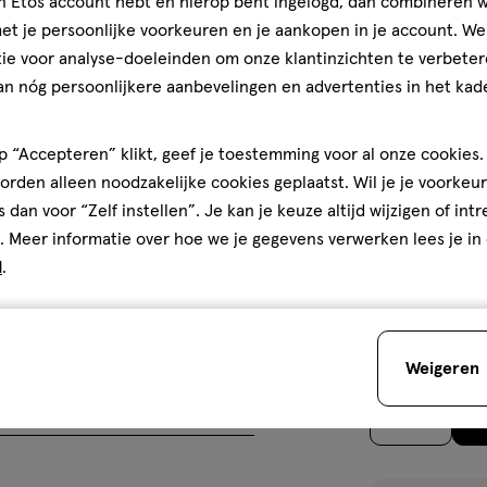
jn Etos account hebt en hierop bent ingelogd, dan combineren w
ten
t je persoonlijke voorkeuren en je aankopen in je account. W
ie voor analyse-doeleinden om onze klantinzichten te verbeter
an nóg persoonlijkere aanbevelingen en advertenties in het kade
 “Accepteren” klikt, geef je toestemming voor al onze cookies. 
rden alleen noodzakelijke cookies geplaatst. Wil je je voorkeur
s dan voor “Zelf instellen”. Je kan je keuze altijd wijzigen of int
. Meer informatie over hoe we je gegevens verwerken lees je in
medisch
1
medisch
hulpmiddel
stuk
d
.
hulpmiddel,
Etos Lenshoud
5
5/5
(1)
van
Weigeren
5
teren op
Recentste
sterren
1
op
basis