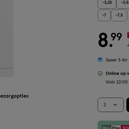
-3,25
-3,5
-7
-7,5
8
€ 8.99
99
.
Spaar 3 Air
Online op 
Vóór 22:00 
ezorgopties
2
Mijn
Etos
10%