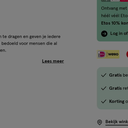
Ontvang met 
héél véél Et
Etos 10% kor
Log in o
om te dragen en geven je iedere
n bedoeld voor mensen die al
gen.
Gratis
be
Gratis
re
 mm
Korting
o
Bekijk win