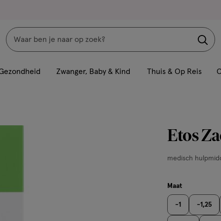
Zoeken
Interactie
met
Gezondheid
Zwanger, Baby & Kind
Thuis & Op Reis
C
dit
veld
opent
een
Etos Za
volledig
venster
medisch
medisch hulpmid
met
hulpmiddel,
geavanceerde
-3,75,
zoekopties
Maat
15
-1
-1,25
stuks,