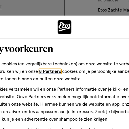
hulpmiddel
ren.
sterren.
sterren.
sterren.
hulpmiddel,
erren.
 Kom dan langs in de
Etos Zachte Ma
rmee
Hiermee
Hiermee
Hiermee
-1,
werkers om informatie.
stuks
n
open
open
open
je
je
je
ONGEVERIFIEERDE AANKOOP
3.8
3.8/5
(6)
een
een
een
eleden
van
ier.
enformulier.
vragenformulier.
vragenformulier.
vragenformulier.
d geld. Ik heb deze
5
2
y voorkeuren
ekocht omdat de lenzen
sterren
ticien die ik normaal
niet geleverd zijn. Dus ik
op
osbeheer FSC-C173336
 cookies (en vergelijkbare technieken) om onze website te verb
 beoordeling weergeven
 draag ik deze in de
basis
d. Maar de sterke komt
bruiken wij en onze
8 Partners
cookies om je persoonlijke aanb
van
Andere
en. Ik word duizelig als ik
te tonen binnen en buiten onze website.
6
en in heb, heb het net
uurtje in gehad en weer
onen vonden dit nuttig
reviews
ies verzamelen wij en onze Partners informatie over je klik- e
n want het was niet te
ebsite. Onze Partners verzamelen mogelijk ook informatie over 
heb 2 verpakkingen
ingen weergeven: 
uiten onze website. Hiermee kunnen we de website en app, on
omdat mijn ogen
toevoegen
en 1
ende sterktes hebben en
 en advertenties aanpassen aan je interesses. Zoek je bijvoorb
aan
et 14 euro weggegooid.
kun je een advertentie over shampoo te zien krijgen.
verlanglijst