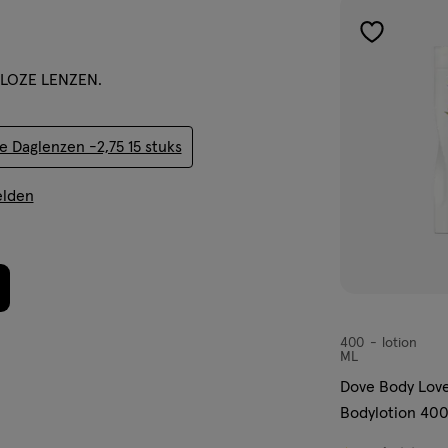
van
1
toevoegen
reviews
aan
DELOZE LENZEN.
verlanglijst
e Daglenzen -2,75 15 stuks
lden
400
lotion
lotion
ML
Dove Body Love
Bodylotion 40