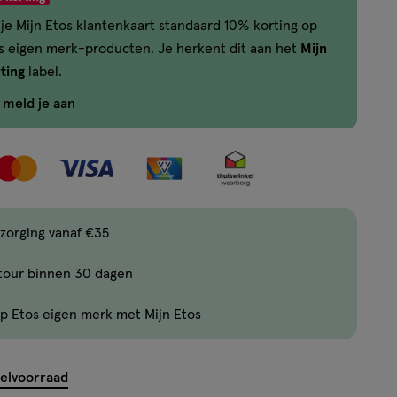
één
je Mijn Etos klantenkaart standaard 10% korting op
,
os eigen merk-producten. Je herkent dit aan het
Mijn
Bijna
ting
label.
uitverkocht!
Er
f meld je aan
zijn
nog
maar
24
producten
zorging vanaf €35
op
voorraad.
tour binnen 30 dagen
p Etos eigen merk met Mijn Etos
kelvoorraad