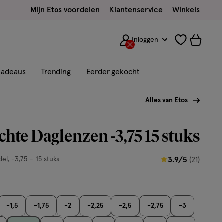
Mijn Etos voordelen
Klantenservice
Winkels
Inloggen
adeaus
Trending
Eerder gekocht
Alles van Etos
chte Daglenzen -3,75 15 stuks
3.9
del
-3,75
15 stuks
3.9/5
(21)
van
5
sterren
-1,5
-1,75
-2
-2,25
-2,5
-2,75
-3
op