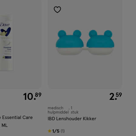
basis
van
toevoegen
4
aan
reviews
verlanglijst
€ 10.89
10
.
€ 2.59
2
.
89
59
medisch
1
medisch
hulpmiddel
stuk
hulpmiddel,
 Essential Care
IBD Lenshouder Kikker
0 ML
1
1/5
(1)