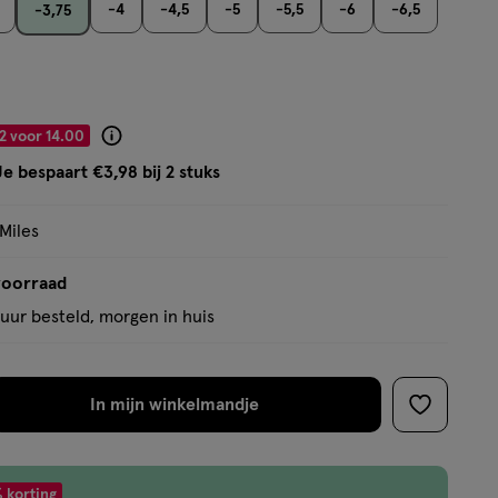
basis
-4
-4,5
-5
-5,5
-6
-6,5
-3,75
van
21
reviews
2 voor 14.00
Product
badge
Je bespaart €3,98 bij 2 stuks
tooltip
 Miles
voorraad
uur besteld, morgen in huis
In mijn winkelmandje
verhoog
toevoege
aantal
aan
met
verlanglijs
 korting