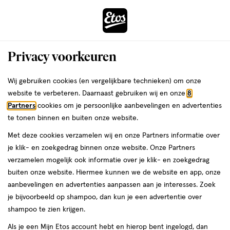
ga
Voor 22:00 uur besteld,
morgen in huis
naar
de
Menu
hoofd
Zoeken
Privacy voorkeuren
content
›
›
ga
Interactie
naar
Wij gebruiken cookies (en vergelijkbare technieken) om onze
Je
Lippenstift
Alles van L'Oréal Paris
met
de
website te verbeteren. Daarnaast gebruiken wij en onze
8
bent
L'Oréal Paris Infaillible 24H
dit
zoekbalk
Partners
cookies om je persoonlijke aanbevelingen en advertenties
ers
Weleda
hier:
veld
ga
Lippenstift 213 Toujour Teaberry
te tonen binnen en buiten onze website.
opent
naar
Met deze cookies verzamelen wij en onze Partners informatie over
een
de
5
4.5
5 ML
stick
4.5/5
(15)
je klik- en zoekgedrag binnen onze website. Onze Partners
volledig
ML,
footer
van
verzamelen mogelijk ook informatie over je klik- en zoekgedrag
venster
stick
5
50%
buiten onze website. Hiermee kunnen we de website en app, onze
met
toevoegen
sterren
korting
aanbevelingen en advertenties aanpassen aan je interesses. Zoek
geavanceerde
aan
op
je bijvoorbeeld op shampoo, dan kun je een advertentie over
zoekopties
verlanglijst
basis
shampoo te zien krijgen.
van
Als je een Mijn Etos account hebt en hierop bent ingelogd, dan
15