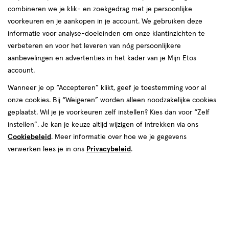
combineren we je klik- en zoekgedrag met je persoonlijke
reviews
voorkeuren en je aankopen in je account. We gebruiken deze
informatie voor analyse-doeleinden om onze klantinzichten te
verbeteren en voor het leveren van nóg persoonlijkere
aanbevelingen en advertenties in het kader van je Mijn Etos
account.
Wanneer je op “Accepteren” klikt, geef je toestemming voor al
onze cookies. Bij “Weigeren” worden alleen noodzakelijke cookies
Kleur
geplaatst. Wil je je voorkeuren zelf instellen? Kies dan voor “Zelf
Toujours Teaberry
instellen”. Je kan je keuze altijd wijzigen of intrekken via ons
Cookiebeleid
. Meer informatie over hoe we je gegevens
van € 21.99 voor € 10.99
21
.
99
50% korting
Product
verwerken lees je in ons
Privacybeleid
.
10
.
99
badge
Je bespaart €10,99
tooltip
Spaar 4 Air Miles
Online op voorraad