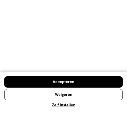
Gebruiksgemak
Gebruiksgemak, 4.0 van 5
4.0
Behulpzaam?
(
0
)
(
0
)
Melden
Meer laden
Hoe controleren en plaatsen wij reviews?
Accepteren
Advies & Inspiratie
Weigeren
Zelf instellen