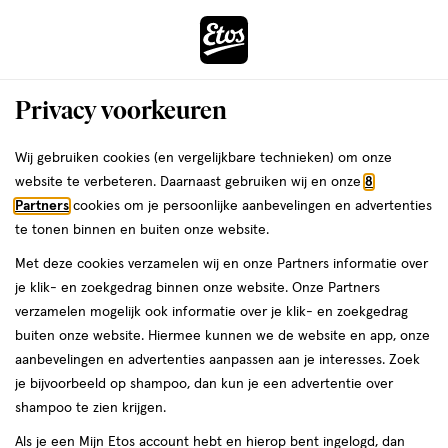
ga
Voor 22:00 uur besteld, maandag in huis
naar
de
Menu
hoofd
Zoeken
Privacy voorkeuren
content
›
›
ga
Interactie
naar
Wij gebruiken cookies (en vergelijkbare technieken) om onze
Je
Lippenstift
Alles van L'Oréal Paris
met
de
website te verbeteren. Daarnaast gebruiken wij en onze
8
bent
L'Oréal Paris Infaillible 24H
dit
zoekbalk
Partners
cookies om je persoonlijke aanbevelingen en advertenties
ers
Weleda
hier:
veld
ga
Lippenstift 214 Raspberry For Life
te tonen binnen en buiten onze website.
opent
naar
Met deze cookies verzamelen wij en onze Partners informatie over
een
de
5
4.5
5 ML
stick
4.5/5
(15)
je klik- en zoekgedrag binnen onze website. Onze Partners
volledig
ML,
footer
van
verzamelen mogelijk ook informatie over je klik- en zoekgedrag
venster
stick
5
50%
buiten onze website. Hiermee kunnen we de website en app, onze
met
toevoegen
sterren
korting
aanbevelingen en advertenties aanpassen aan je interesses. Zoek
geavanceerde
aan
op
je bijvoorbeeld op shampoo, dan kun je een advertentie over
zoekopties
verlanglijst
basis
shampoo te zien krijgen.
van
Als je een Mijn Etos account hebt en hierop bent ingelogd, dan
15