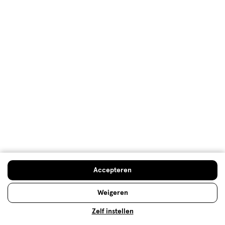
Gebruiksgemak
Gebruiksgemak, 4.0 van 5
4.0
Behulpzaam?
(
0
)
(
0
)
Melden
Meer laden
Hoe controleren en plaatsen wij reviews?
Advies & Inspiratie
Accepteren
Weigeren
Zelf instellen