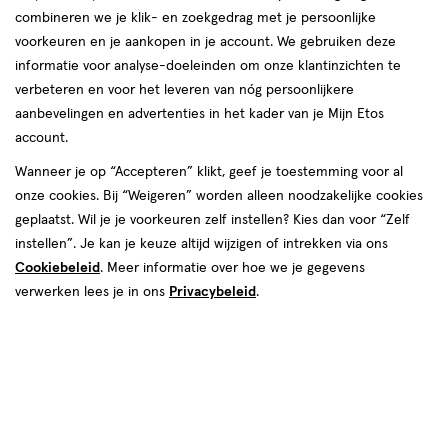
combineren we je klik- en zoekgedrag met je persoonlijke
reviews
voorkeuren en je aankopen in je account. We gebruiken deze
informatie voor analyse-doeleinden om onze klantinzichten te
verbeteren en voor het leveren van nóg persoonlijkere
aanbevelingen en advertenties in het kader van je Mijn Etos
account.
Wanneer je op “Accepteren” klikt, geef je toestemming voor al
onze cookies. Bij “Weigeren” worden alleen noodzakelijke cookies
Kleur
geplaatst. Wil je je voorkeuren zelf instellen? Kies dan voor “Zelf
Raspberry For Love
instellen”. Je kan je keuze altijd wijzigen of intrekken via ons
Cookiebeleid
. Meer informatie over hoe we je gegevens
van € 21.99 voor € 10.99
21
.
99
50% korting
Product
verwerken lees je in ons
Privacybeleid
.
10
.
99
badge
Je bespaart €10,99
tooltip
Spaar 4 Air Miles
Online op voorraad